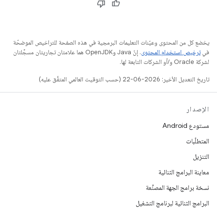
يخضع كل من المحتوى وعيّنات التعليمات البرمجية في هذه الصفحة للتراخيص الموضحّة
في
ترخيص استخدام المحتوى
. إنّ Java وOpenJDK هما علامتان تجاريتان مسجَّلتان
لشركة Oracle و/أو الشركات التابعة لها.
تاريخ التعديل الأخير: 2026-06-22 (حسب التوقيت العالمي المتفَّق عليه)
الإصدار
مستودع Android
المتطلّبات
التنزيل
معاينة البرامج الثنائية
نسخة برامج الجهة المصنِّعة
البرامج الثنائية لبرنامج التشغيل