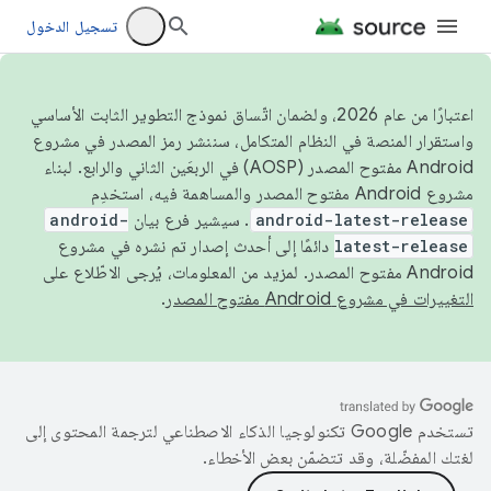
تسجيل الدخول
اعتبارًا من عام 2026، ولضمان اتّساق نموذج التطوير الثابت الأساسي
واستقرار المنصة في النظام المتكامل، سننشر رمز المصدر في مشروع
Android مفتوح المصدر (AOSP) في الربعَين الثاني والرابع. لبناء
مشروع Android مفتوح المصدر والمساهمة فيه، استخدِم
android-latest-release
. سيشير فرع بيان
android-
latest-release
دائمًا إلى أحدث إصدار تم نشره في مشروع
Android مفتوح المصدر. لمزيد من المعلومات، يُرجى الاطّلاع على
التغييرات في مشروع Android مفتوح المصدر
.
تستخدم Google تكنولوجيا الذكاء الاصطناعي لترجمة المحتوى إلى
لغتك المفضّلة، وقد تتضمّن بعض الأخطاء.