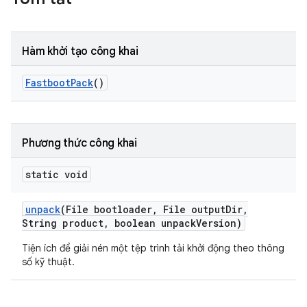
Hàm khởi tạo công khai
Fastboot
Pack
()
Phương thức công khai
static void
unpack
(File bootloader
,
File output
Dir
,
String product
,
boolean unpack
Version)
Tiện ích để giải nén một tệp trình tải khởi động theo thông
số kỹ thuật.