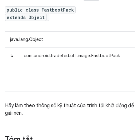
public class FastbootPack
extends Object
java.lang.Object
↳
com.android.tradefed.util.image.FastbootPack
Hãy làm theo thông số kỹ thuật của trình tải khởi động để
giải nén.
Tóm tắt