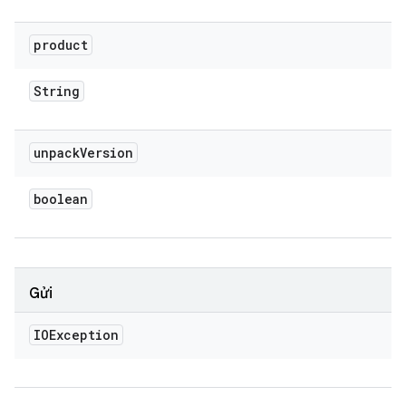
product
String
unpack
Version
boolean
Gửi
IOException