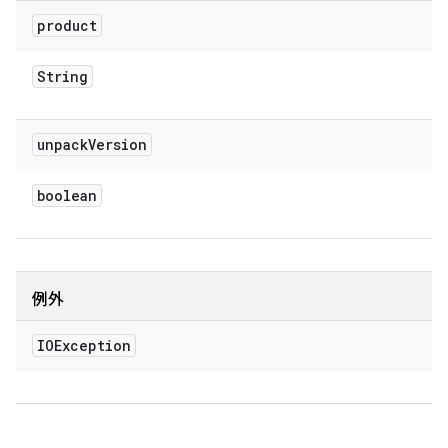
product
String
unpack
Version
boolean
例外
IOException