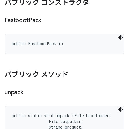
パブリック コンストラクタ
Fastboot
Pack
public FastbootPack ()
パブリック メソッド
unpack
public static void unpack (File bootloader, 

                File outputDir, 

                String product, 
