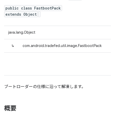
public class FastbootPack
extends Object
java.lang.Object
↳
com.android.tradefed.util.image.FastbootPack
ブートローダーの仕様に沿って解凍します。
概要