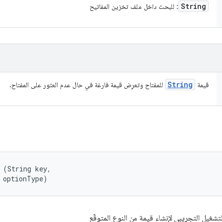
String
: للبحث داخل ملف تخزين المفاتيح
String
قيمة
للمفتاح وتعرِض قيمة فارغة في حال عدم العثور على المفتاح.
 (String key, 

 optionType)
شغيل التجريبي لإنشاء قيمة من النوع المتوقّع