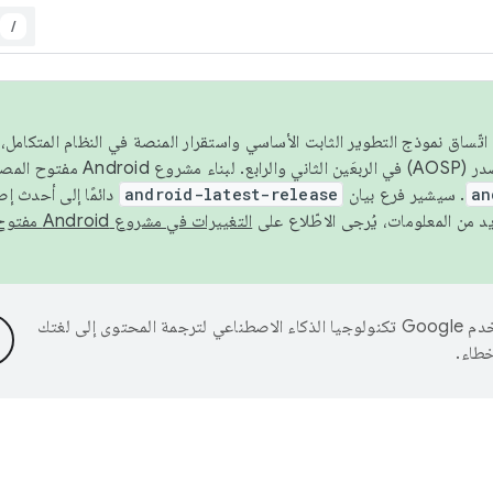
/
 عام 2026، ولضمان اتّساق نموذج التطوير الثابت الأساسي واستقرار المنصة في النظام المت
an
. سيشير فرع بيان
android-latest-release
دائمًا إلى أحدث إ
التغييرات في مشروع Android مفتوح المصدر
تستخدم Google تكنولوجيا الذكاء الاصطناعي لترجمة المحتوى إلى لغتك
خطاء.