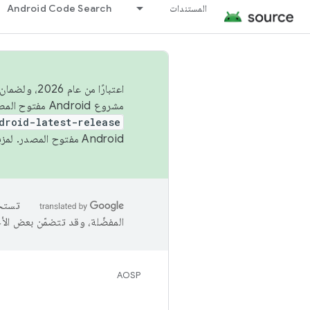
المستندات
Android Code Search
اعتبارًا من
مشروع Android مفتوح المصدر (AOSP) في الربعَين الثاني والرابع. لبناء مشروع Android مفتوح المصدر والمساهمة فيه، استخدِم
droid-latest-release
Android مفتوح المصدر. لمزيد من المعلومات، يُرجى الاطّلاع على
المفضّلة، وقد تتضمّن بعض الأ
AOSP