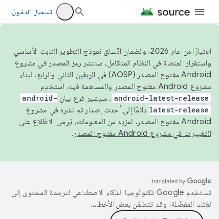
تسجيل الدخول
اعتبارًا من عام 2026، ولضمان اتّساق نموذج التطوير الثابت الأساسي
واستقرار المنصة في النظام المتكامل، سننشر رمز المصدر في مشروع
Android مفتوح المصدر (AOSP) في الربعَين الثاني والرابع. لبناء
مشروع Android مفتوح المصدر والمساهمة فيه، استخدِم
android-latest-release
. سيشير فرع بيان
android-
latest-release
دائمًا إلى أحدث إصدار تم نشره في مشروع
Android مفتوح المصدر. لمزيد من المعلومات، يُرجى الاطّلاع على
التغييرات في مشروع Android مفتوح المصدر
.
تستخدم Google تكنولوجيا الذكاء الاصطناعي لترجمة المحتوى إلى
لغتك المفضّلة، وقد تتضمّن بعض الأخطاء.