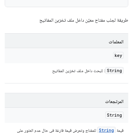
طريقة لجلب مفتاح معيّن داخل ملف تخزين المفاتيح
المعلمات
key
String
: للبحث داخل ملف تخزين المفاتيح
المرتجعات
String
String
قيمة
للمفتاح وتعرِض قيمة فارغة في حال عدم العثور على