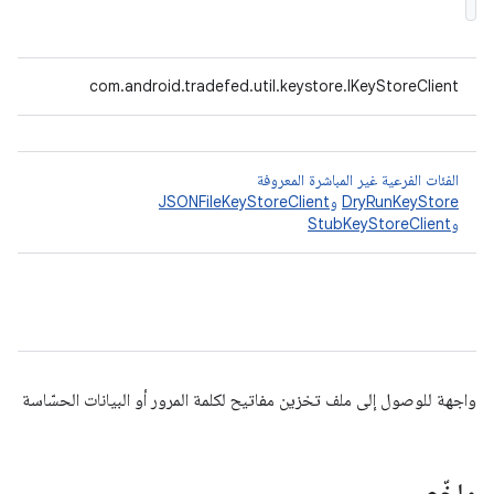
com.android.tradefed.util.keystore.IKeyStoreClient
الفئات الفرعية غير المباشرة المعروفة
DryRunKeyStore
و
JSONFileKeyStoreClient
و
StubKeyStoreClient
واجهة للوصول إلى ملف تخزين مفاتيح لكلمة المرور أو البيانات الحسّاسة
ملخّص