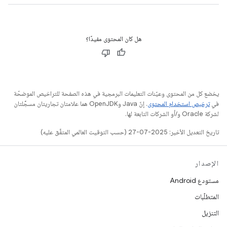
هل كان المحتوى مفيدًا؟
يخضع كل من المحتوى وعيّنات التعليمات البرمجية في هذه الصفحة للتراخيص الموضحّة
في
ترخيص استخدام المحتوى
. إنّ Java وOpenJDK هما علامتان تجاريتان مسجَّلتان
لشركة Oracle و/أو الشركات التابعة لها.
تاريخ التعديل الأخير: 2025-07-27 (حسب التوقيت العالمي المتفَّق عليه)
الإصدار
مستودع Android
المتطلّبات
التنزيل