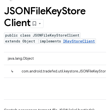
JSONFile
Key
Store
Client
public class JSONFileKeyStoreClient
extends Object
implements
IKeyStoreClient
java.lang.Object
↳
com.android.tradefed.util.keystore.JSONFileKeyStoreC