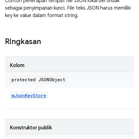
Contoh penerapan tempat file JSON lokal bertindak
sebagai penyimpanan kunci. File teks JSON harus memiliki
key ke value dalam format string.
Ringkasan
Kolom
protected JSONObject
m
Json
Key
Store
Konstruktor publik