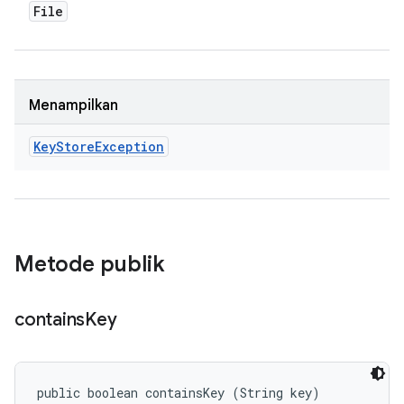
File
Menampilkan
Key
Store
Exception
Metode publik
contains
Key
public boolean containsKey (String key)