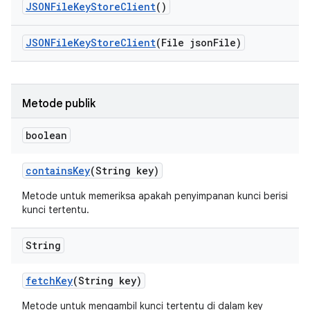
JSONFile
Key
Store
Client
()
JSONFile
Key
Store
Client
(File json
File)
Metode publik
boolean
contains
Key
(String key)
Metode untuk memeriksa apakah penyimpanan kunci berisi
kunci tertentu.
String
fetch
Key
(String key)
Metode untuk mengambil kunci tertentu di dalam key