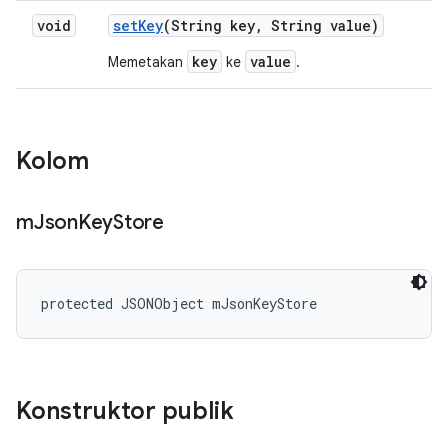
void
set
Key
(String key
,
String value)
key
value
Memetakan
ke
.
Kolom
m
Json
Key
Store
protected JSONObject mJsonKeyStore
Konstruktor publik