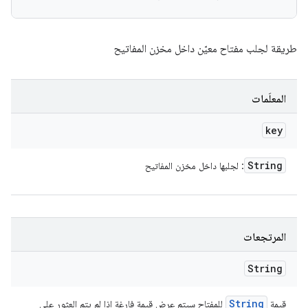
طريقة لجلب مفتاح معيّن داخل مخزن المفاتيح
المعلَمات
key
String
: لجلبها داخل مخزن المفاتيح
المرتجعات
String
String
قيمة
للمفتاح سيتم عرض قيمة فارغة إذا لم يتم العثور على