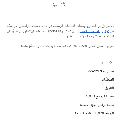
يخضع كل من المحتوى وعيّنات التعليمات البرمجية في هذه الصفحة للتراخيص الموضحّة
في
ترخيص استخدام المحتوى
. إنّ Java وOpenJDK هما علامتان تجاريتان مسجَّلتان
لشركة Oracle و/أو الشركات التابعة لها.
تاريخ التعديل الأخير: 2026-06-22 (حسب التوقيت العالمي المتفَّق عليه)
الإصدار
مستودع Android
المتطلّبات
التنزيل
معاينة البرامج الثنائية
نسخة برامج الجهة المصنِّعة
البرامج الثنائية لبرنامج التشغيل