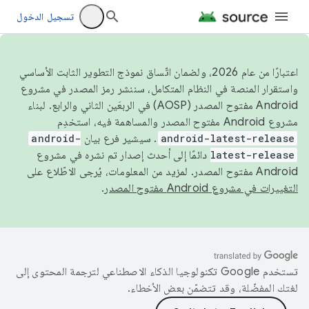
تسجيل الدخول
اعتبارًا من عام 2026، ولضمان اتّساق نموذج التطوير الثابت الأساسي
واستقرار المنصة في النظام المتكامل، سننشر رمز المصدر في مشروع
Android مفتوح المصدر (AOSP) في الربعَين الثاني والرابع. لبناء
مشروع Android مفتوح المصدر والمساهمة فيه، استخدِم
android-latest-release
. سيشير فرع بيان
android-
latest-release
دائمًا إلى أحدث إصدار تم نشره في مشروع
Android مفتوح المصدر. لمزيد من المعلومات، يُرجى الاطّلاع على
التغييرات في مشروع Android مفتوح المصدر
.
تستخدم Google تكنولوجيا الذكاء الاصطناعي لترجمة المحتوى إلى
لغتك المفضّلة، وقد تتضمّن بعض الأخطاء.