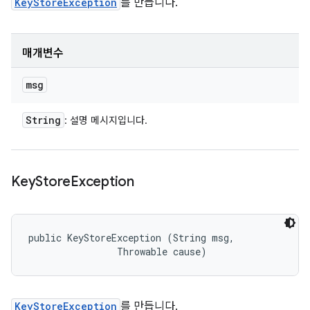
KeyStoreException
를 만듭니다.
매개변수
msg
String
: 설명 메시지입니다.
Key
Store
Exception
public KeyStoreException (String msg, 

                Throwable cause)
KeyStoreException
를 만듭니다.