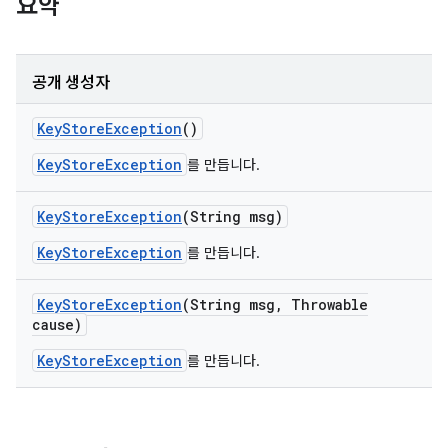
요약
공개 생성자
Key
Store
Exception
()
KeyStoreException
를 만듭니다.
Key
Store
Exception
(String msg)
KeyStoreException
를 만듭니다.
Key
Store
Exception
(String msg
,
Throwable
cause)
KeyStoreException
를 만듭니다.