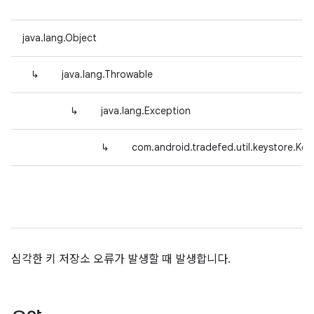
java.lang.Object
↳
java.lang.Throwable
↳
java.lang.Exception
↳
com.android.tradefed.util.keystore.Ke
심각한 키 저장소 오류가 발생할 때 발생합니다.