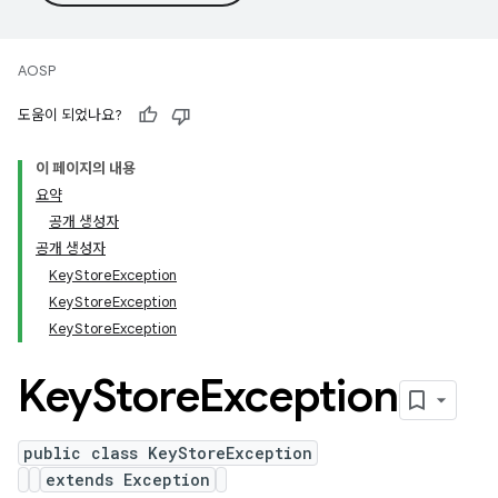
AOSP
도움이 되었나요?
이 페이지의 내용
요약
공개 생성자
공개 생성자
KeyStoreException
KeyStoreException
KeyStoreException
Key
Store
Exception
public class KeyStoreException
extends Exception