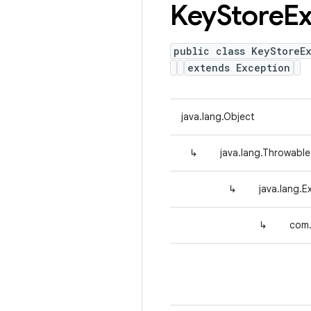
Key
Store
Ex
public class KeyStoreE
extends Exception
java.lang.Object
↳
java.lang.Throwable
↳
java.lang.E
↳
com.