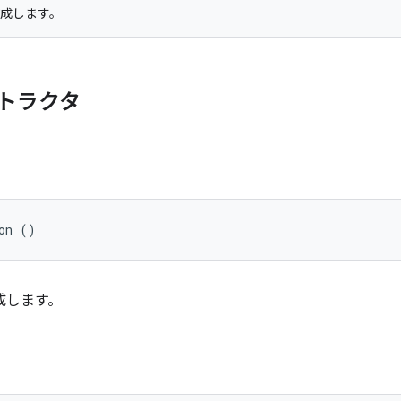
成します。
トラクタ
on ()
成します。