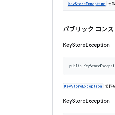
KeyStoreException
を作
パブリック コンス
Key
Store
Exception
public KeyStoreExcepti
KeyStoreException
を作
Key
Store
Exception