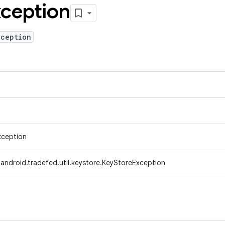
ception
xception
xception
android.tradefed.util.keystore.KeyStoreException