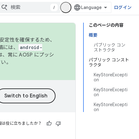
/
ログイン
このページの内容
概要
の安定性を確保するため、
パブリック コン
投稿には、
android-
ストラクタ
、常に AOSP にプッシ
パブリック コンスト
さい。
ラクタ
KeyStoreExcepti
on
KeyStoreExcepti
on
KeyStoreExcepti
on
報は役に立ちましたか？