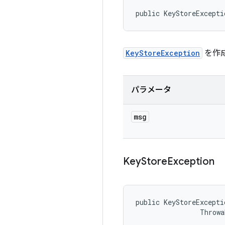
public KeyStoreExcepti
KeyStoreException
を作
パラメータ
msg
Key
Store
Exception
public KeyStoreExcepti
                Throwa