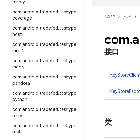
binary
com
.
android
.
tradefed
.
testtype
.
AOSP
文档
coverage
com
.
android
.
tradefed
.
testtype
.
host
com
.
a
com
.
android
.
tradefed
.
testtype
.
接口
junit4
com
.
android
.
tradefed
.
testtype
.
mobly
IKeyStoreClien
com
.
android
.
tradefed
.
testtype
.
pandora
IKeyStoreFact
com
.
android
.
tradefed
.
testtype
.
python
com
.
android
.
tradefed
.
testtype
.
retry
类
com
.
android
.
tradefed
.
testtype
.
rust