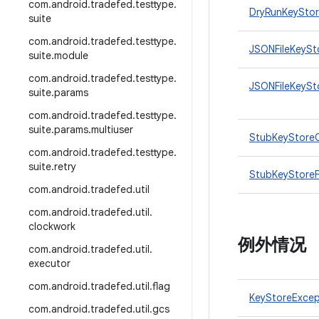
com
.
android
.
tradefed
.
testtype
.
DryRunKeySto
suite
com
.
android
.
tradefed
.
testtype
.
JSONFileKeySt
suite
.
module
com
.
android
.
tradefed
.
testtype
.
JSONFileKeySt
suite
.
params
com
.
android
.
tradefed
.
testtype
.
suite
.
params
.
multiuser
StubKeyStoreC
com
.
android
.
tradefed
.
testtype
.
suite
.
retry
StubKeyStoreF
com
.
android
.
tradefed
.
util
com
.
android
.
tradefed
.
util
.
clockwork
例外情况
com
.
android
.
tradefed
.
util
.
executor
com
.
android
.
tradefed
.
util
.
flag
KeyStoreExcep
com
.
android
.
tradefed
.
util
.
gcs