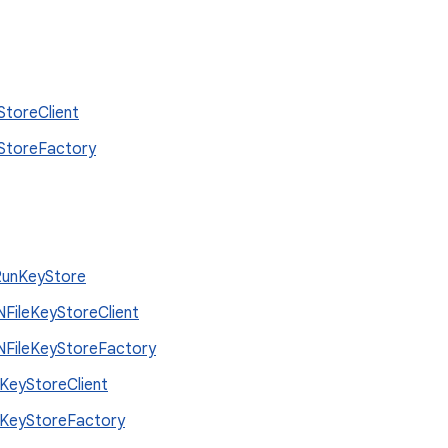
StoreClient
StoreFactory
RunKeyStore
FileKeyStoreClient
FileKeyStoreFactory
KeyStoreClient
KeyStoreFactory