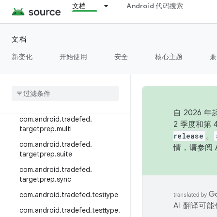
p
文档
Android 代码搜索
com.android.tradefed.targetpre
p.adb
文档
com.android.tradefed.targetpre
p.app
新变化
开始使用
安全
核心主题
兼
com
.
android
.
tradefed
.
targetprep
.
companion
com
.
android
.
tradefed
.
targetprep
.
incremental
自 202
com
.
android
.
tradefed
.
2 季度和第
targetprep
.
multi
release
。
com
.
android
.
tradefed
.
情，请参阅
targetprep
.
suite
com
.
android
.
tradefed
.
targetprep
.
sync
com
.
android
.
tradefed
.
testtype
AI 翻译可
com
.
android
.
tradefed
.
testtype
.