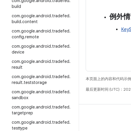
com
.
google
.
android
.
tradefed
.
build
例外情
com
.
google
.
android
.
tradefed
.
build
.
content
KeyS
com
.
google
.
android
.
tradefed
.
config
.
remote
com
.
google
.
android
.
tradefed
.
device
com
.
google
.
android
.
tradefed
.
result
com
.
google
.
android
.
tradefed
.
本页面上的内容和代码示
result
.
teststorage
最后更新时间 (UTC)：202
com
.
google
.
android
.
tradefed
.
sandbox
com
.
google
.
android
.
tradefed
.
targetprep
构建
com
.
google
.
android
.
tradefed
.
Android 代码库
testtype