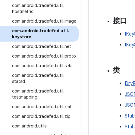
com
.
android
.
tradefed
.
util
.
hostmetric
接口
com
.
android
.
tradefed
.
util
.
image
com
.
android
.
tradefed
.
util
.
IKey
keystore
IKey
com
.
android
.
tradefed
.
util
.
net
com
.
android
.
tradefed
.
util
.
proto
com
.
android
.
tradefed
.
util
.
sl4a
类
com
.
android
.
tradefed
.
util
.
statsd
Dry
com
.
android
.
tradefed
.
util
.
JSON
testmapping
JSON
com
.
android
.
tradefed
.
util
.
xml
Stub
com
.
android
.
tradefed
.
util
.
zip
com
.
android
.
utils
Stub