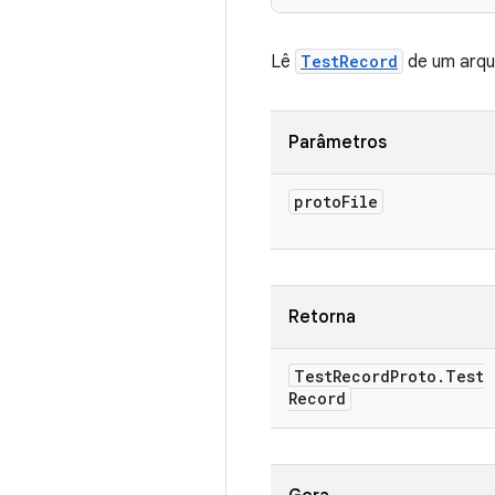
Lê
TestRecord
de um arqui
Parâmetros
proto
File
Retorna
Test
Record
Proto
.
Test
Record