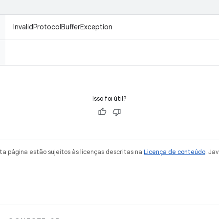
InvalidProtocolBufferException
Isso foi útil?
a página estão sujeitos às licenças descritas na
Licença de conteúdo
. Ja