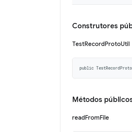
Construtores púb
Test
Record
Proto
Util
public TestRecordProt
Métodos público
read
From
File