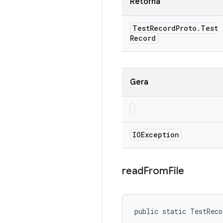
Retorna
Test
Record
Proto
.
Test
Record
Gera
IOException
read
From
File
public static TestRec