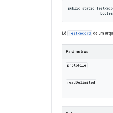
public static TestReco
                boolea
Lê
TestRecord
de um arqui
Parâmetros
proto
File
read
Delimited