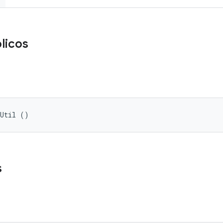
licos
oUtil ()
s