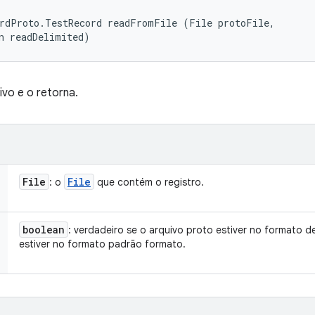
rdProto.TestRecord readFromFile (File protoFile, 

n readDelimited)
vo e o retorna.
File
File
: o
que contém o registro.
boolean
: verdadeiro se o arquivo proto estiver no formato de
estiver no formato padrão formato.