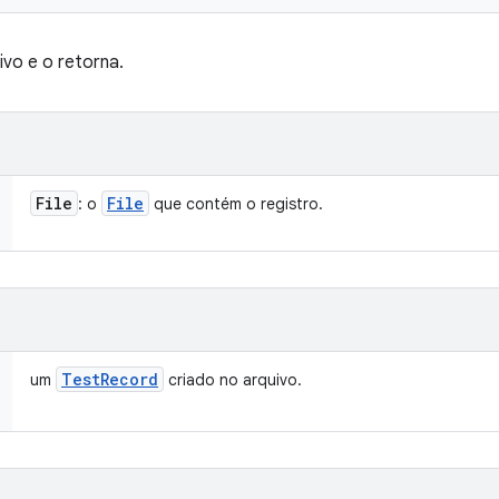
vo e o retorna.
File
File
: o
que contém o registro.
Test
Record
um
criado no arquivo.