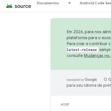
Documentos
Android Code Se
Em 2026, para nos alin
plataforma para o ecos
Para criar e contribuir
latest-release
sempre
consulte
Mudanças no
O G
para seu idioma de pre
AOSP