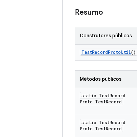
Resumo
Construtores públicos
Test
Record
Proto
Util
()
Métodos públicos
static Test
Record
Proto
.
Test
Record
static Test
Record
Proto
.
Test
Record