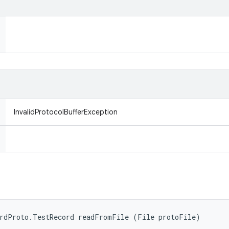
InvalidProtocolBufferException
ordProto.TestRecord readFromFile (File protoFile)