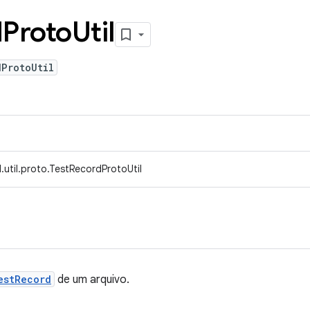
d
Proto
Util
dProtoUtil
.util.proto.TestRecordProtoUtil
estRecord
de um arquivo.