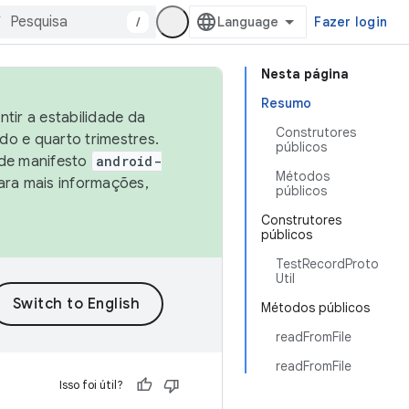
/
Fazer login
Nesta página
Resumo
tir a estabilidade da
Construtores
o e quarto trimestres.
públicos
 de manifesto
android-
Métodos
ara mais informações,
públicos
Construtores
públicos
TestRecordProto
Util
Métodos públicos
readFromFile
readFromFile
Isso foi útil?