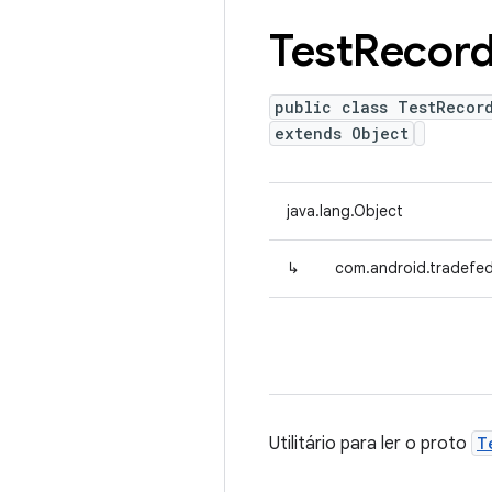
Test
Recor
public class TestRecor
extends Object
java.lang.Object
↳
com.android.tradefed
Utilitário para ler o proto
T