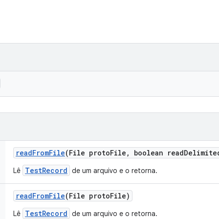
read
From
File
(File proto
File
,
boolean read
Delimite
TestRecord
Lê
de um arquivo e o retorna.
read
From
File
(File proto
File)
TestRecord
Lê
de um arquivo e o retorna.