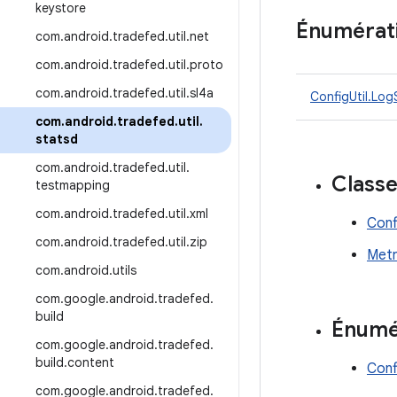
keystore
Énumérat
com
.
android
.
tradefed
.
util
.
net
com
.
android
.
tradefed
.
util
.
proto
com
.
android
.
tradefed
.
util
.
sl4a
ConfigUtil.Lo
com
.
android
.
tradefed
.
util
.
statsd
com
.
android
.
tradefed
.
util
.
Class
testmapping
com
.
android
.
tradefed
.
util
.
xml
Conf
com
.
android
.
tradefed
.
util
.
zip
Metr
com
.
android
.
utils
com
.
google
.
android
.
tradefed
.
build
Énumé
com
.
google
.
android
.
tradefed
.
build
.
content
Conf
com
.
google
.
android
.
tradefed
.