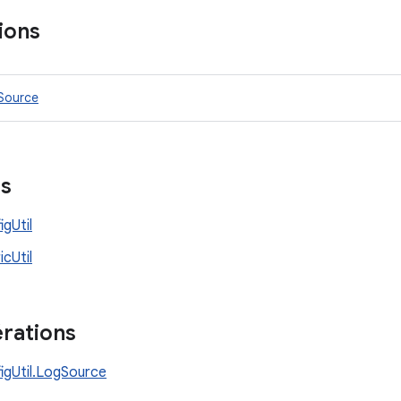
ions
gSource
es
igUtil
icUtil
rations
igUtil.LogSource