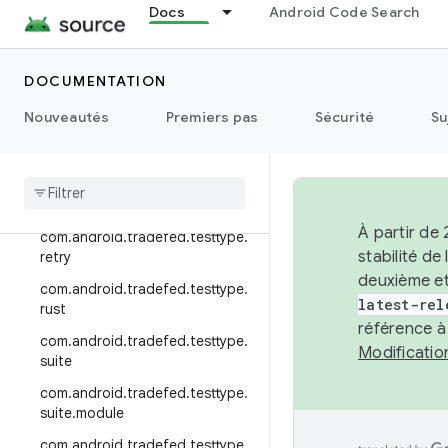
Docs
Android Code Search
com.android.tradefed.testtype.j
unit4
DOCUMENTATION
com.android.tradefed.testtype.
mobly
Nouveautés
Premiers pas
Sécurité
Su
com
.
android
.
tradefed
.
testtype
.
pandora
com
.
android
.
tradefed
.
testtype
.
python
À partir de
com
.
android
.
tradefed
.
testtype
.
stabilité d
retry
deuxième et
com
.
android
.
tradefed
.
testtype
.
latest-rel
rust
référence à
com
.
android
.
tradefed
.
testtype
.
Modificati
suite
com
.
android
.
tradefed
.
testtype
.
suite
.
module
com
.
android
.
tradefed
.
testtype
.