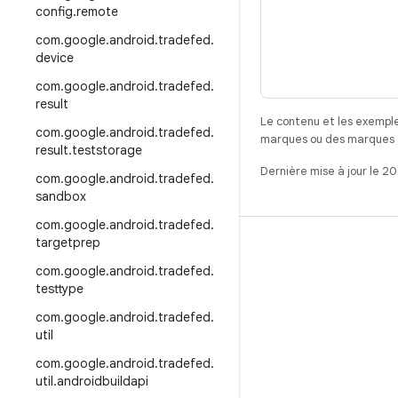
config
.
remote
com
.
google
.
android
.
tradefed
.
device
com
.
google
.
android
.
tradefed
.
result
Le contenu et les exemple
com
.
google
.
android
.
tradefed
.
marques ou des marques dé
result
.
teststorage
Dernière mise à jour le 2
com
.
google
.
android
.
tradefed
.
sandbox
com
.
google
.
android
.
tradefed
.
targetprep
CRÉER
com
.
google
.
android
.
tradefed
.
Référentiel Android
testtype
Exigences
com
.
google
.
android
.
tradefed
.
Téléchargement
util
Prévisualiser les binaires
com
.
google
.
android
.
tradefed
.
util
.
androidbuildapi
Images d'usine