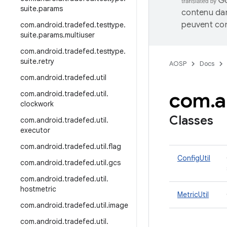
suite
.
params
contenu dan
peuvent con
com
.
android
.
tradefed
.
testtype
.
suite
.
params
.
multiuser
com
.
android
.
tradefed
.
testtype
.
suite
.
retry
AOSP
Docs
com
.
android
.
tradefed
.
util
com
.
a
com
.
android
.
tradefed
.
util
.
clockwork
Classes
com
.
android
.
tradefed
.
util
.
executor
com
.
android
.
tradefed
.
util
.
flag
ConfigUtil
com
.
android
.
tradefed
.
util
.
gcs
com
.
android
.
tradefed
.
util
.
hostmetric
MetricUtil
com
.
android
.
tradefed
.
util
.
image
com
.
android
.
tradefed
.
util
.