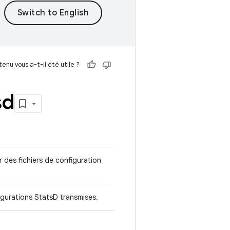
enu vous a-t-il été utile ?
sd
er des fichiers de configuration
figurations StatsD transmises.