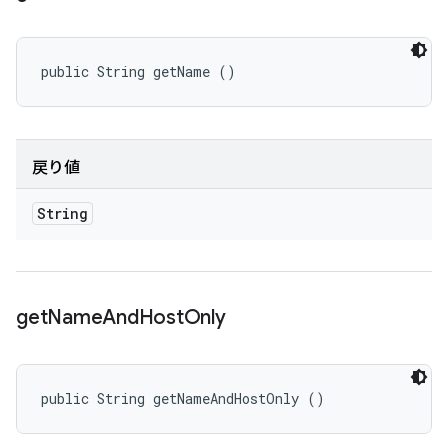
public String getName ()
戻り値
String
get
Name
And
Host
Only
public String getNameAndHostOnly ()