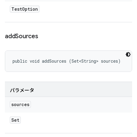
Test
Option
add
Sources
public void addSources (Set<String> sources)
パラメータ
sources
Set