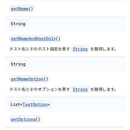
get
Name
()
String
get
Name
And
Host
Only
()
String
テスト名とそのホスト設定を表す
を取得します。
String
get
Name
Option
()
String
テスト名とそのオプションを表す
を取得します。
List<
Test
Option
>
get
Options
()