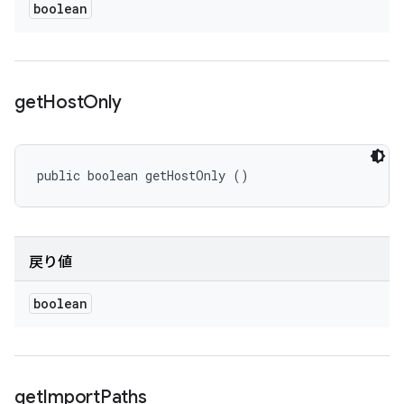
boolean
get
Host
Only
public boolean getHostOnly ()
戻り値
boolean
get
Import
Paths