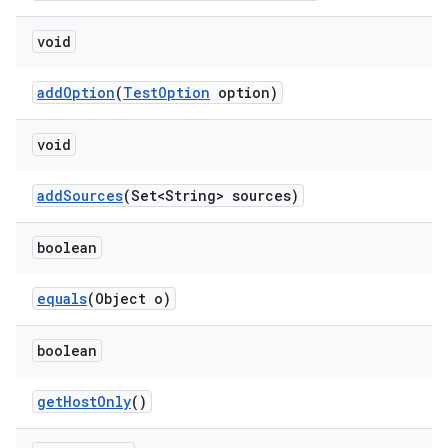
void
add
Option
(
Test
Option
option)
void
add
Sources
(Set<String> sources)
boolean
equals
(Object o)
boolean
get
Host
Only
()