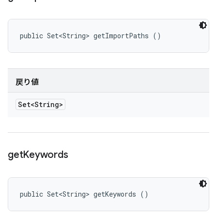
public Set<String> getImportPaths ()
戻り値
Set<String>
get
Keywords
public Set<String> getKeywords ()