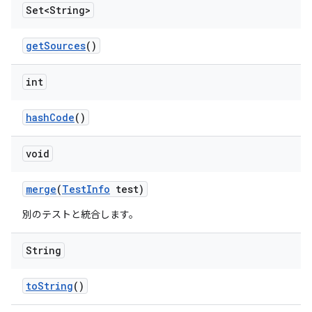
Set<String>
get
Sources
()
int
hash
Code
()
void
merge
(
Test
Info
test)
別のテストと統合します。
String
to
String
()