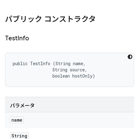
パブリック コンストラクタ
Test
Info
public TestInfo (String name, 

                String source, 

                boolean hostOnly)
パラメータ
name
String