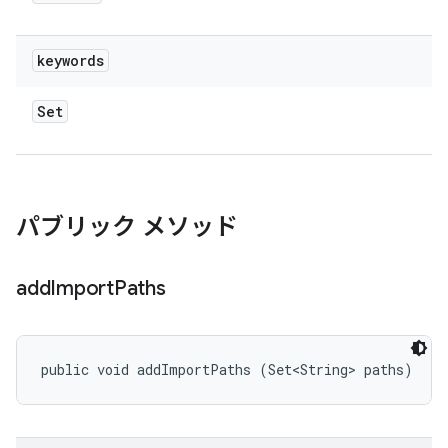
keywords
Set
パブリック メソッド
add
Import
Paths
public void addImportPaths (Set<String> paths)