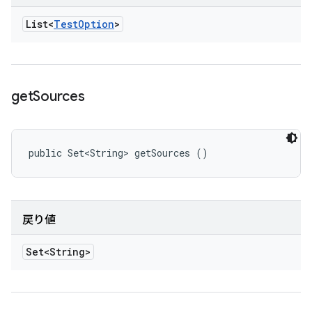
List<
Test
Option
>
get
Sources
public Set<String> getSources ()
戻り値
Set<String>