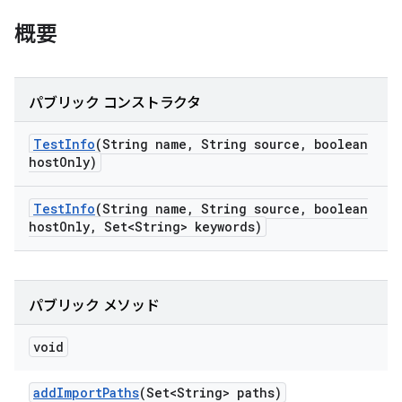
概要
パブリック コンストラクタ
Test
Info
(String name
,
String source
,
boolean
host
Only)
Test
Info
(String name
,
String source
,
boolean
host
Only
,
Set<String> keywords)
パブリック メソッド
void
add
Import
Paths
(Set<String> paths)