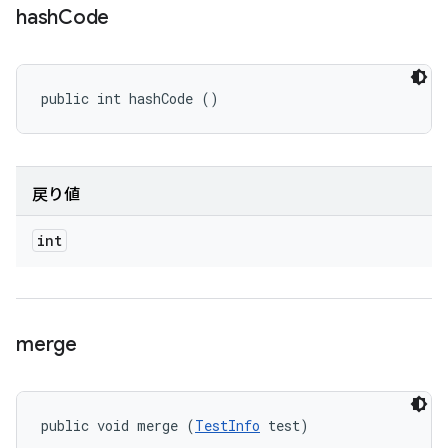
hash
Code
public int hashCode ()
戻り値
int
merge
public void merge (
TestInfo
 test)