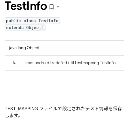
Test
Info
public class TestInfo
extends Object
java.lang.Object
↳
com.android.tradefed.util.testmapping.TestInfo
TEST_MAPPING ファイルで設定されたテスト情報を保存
します。