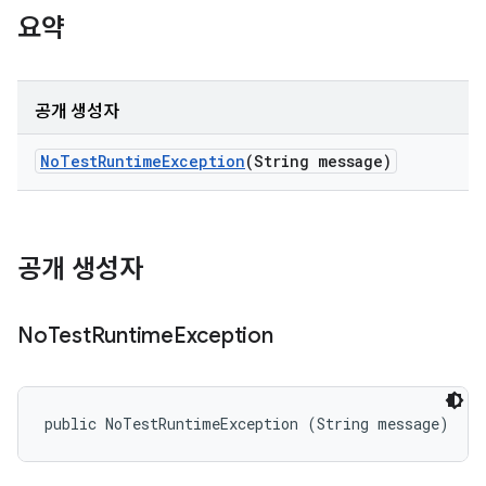
요약
공개 생성자
No
Test
Runtime
Exception
(String message)
공개 생성자
No
Test
Runtime
Exception
public NoTestRuntimeException (String message)