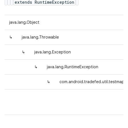
extends RuntimeException
java.lang.Object
↳
java.lang.Throwable
↳
java.lang.Exception
↳
java.lang.RuntimeException
↳
com.android.tradefed.util.testmap