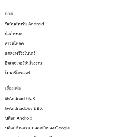
บิวด์
ที่เก็บสำหรับ Android
ข้อกำหนด
ดาวน์โหลด
แสดงพรีวิวไบนารี
อิมเมจเวอร์ชันโรงงาน
ไบนารีไดรเวอร์
เชื่อมต่อ
@Android บน X
@AndroidDev บน X
บล็อก Android
บล็อกด้านความปลอดภัยของ Google