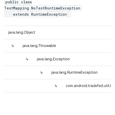
public class
TestMapping.NoTestRuntimeException
extends RuntimeException
java.lang.Object
↳
java.lang.Throwable
↳
java.lang.Exception
↳
java.lang.RuntimeException
↳
com.android.tradefed.util.