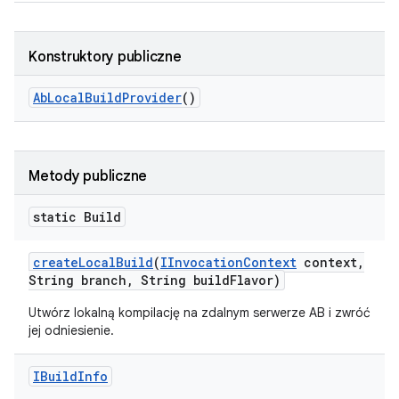
Konstruktory publiczne
Ab
Local
Build
Provider
()
Metody publiczne
static Build
create
Local
Build
(
IInvocation
Context
context
,
String branch
,
String build
Flavor)
Utwórz lokalną kompilację na zdalnym serwerze AB i zwróć
jej odniesienie.
IBuild
Info