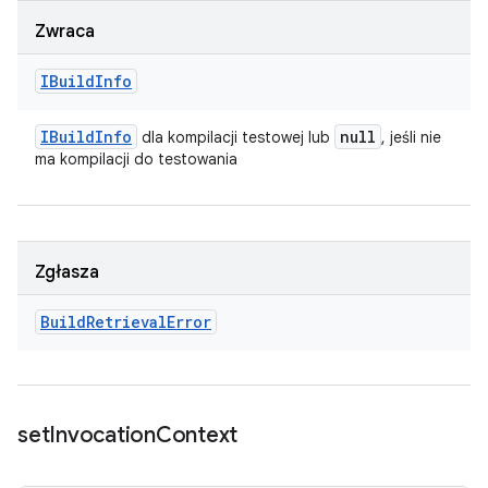
Zwraca
IBuild
Info
IBuild
Info
null
dla kompilacji testowej lub
, jeśli nie
ma kompilacji do testowania
Zgłasza
Build
Retrieval
Error
set
Invocation
Context