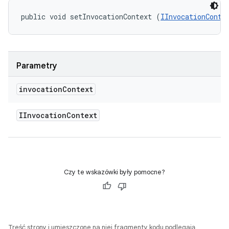
public void setInvocationContext (
IInvocationConte
Parametry
invocation
Context
IInvocation
Context
Czy te wskazówki były pomocne?
Treść strony i umieszczone na niej fragmenty kodu podlegają