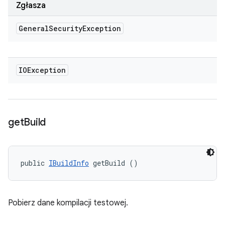
Zgłasza
General
Security
Exception
IOException
get
Build
public 
IBuildInfo
 getBuild ()
Pobierz dane kompilacji testowej.