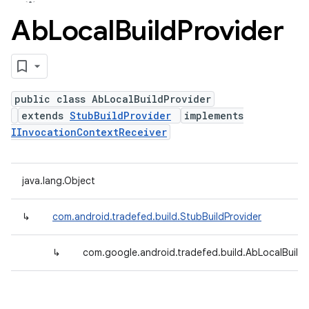
Ab
Local
Build
Provider
public class AbLocalBuildProvider
extends
StubBuildProvider
implements
IInvocationContextReceiver
java.lang.Object
↳
com.android.tradefed.build.StubBuildProvider
↳
com.google.android.tradefed.build.AbLocalBuildP