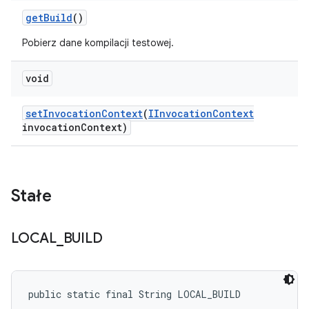
get
Build
()
Pobierz dane kompilacji testowej.
void
set
Invocation
Context
(
IInvocation
Context
invocation
Context)
Stałe
LOCAL
_
BUILD
public static final String LOCAL_BUILD