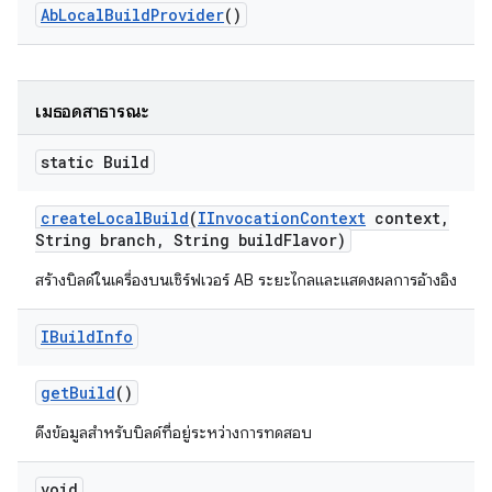
Ab
Local
Build
Provider
()
เมธอดสาธารณะ
static Build
create
Local
Build
(
IInvocation
Context
context
,
String branch
,
String build
Flavor)
สร้างบิลด์ในเครื่องบนเซิร์ฟเวอร์ AB ระยะไกลและแสดงผลการอ้างอิง
IBuild
Info
get
Build
()
ดึงข้อมูลสำหรับบิลด์ที่อยู่ระหว่างการทดสอบ
void