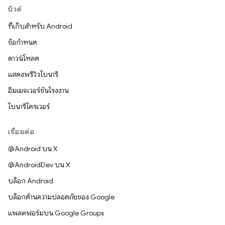
บิวด์
ที่เก็บสำหรับ Android
ข้อกำหนด
ดาวน์โหลด
แสดงพรีวิวไบนารี
อิมเมจเวอร์ชันโรงงาน
ไบนารีไดรเวอร์
เชื่อมต่อ
@Android บน X
@AndroidDev บน X
บล็อก Android
บล็อกด้านความปลอดภัยของ Google
แพลตฟอร์มบน Google Groups