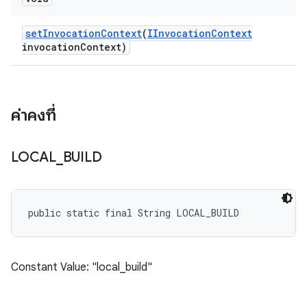
set
Invocation
Context
(
IInvocation
Context
invocation
Context)
ค่าคงที่
LOCAL
_
BUILD
public static final String LOCAL_BUILD
Constant Value: "local_build"