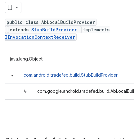
public class AbLocalBuildProvider
extends
StubBuildProvider
implements
IInvocationContextReceiver
java.lang.Object
↳
com.android.tradefed.build.StubBuildProvider
↳
com.google.android.tradefed.build.AbLocalBuildP