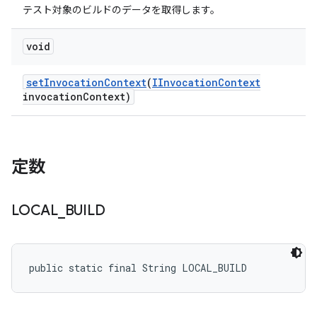
テスト対象のビルドのデータを取得します。
void
set
Invocation
Context
(
IInvocation
Context
invocation
Context)
定数
LOCAL
_
BUILD
public static final String LOCAL_BUILD