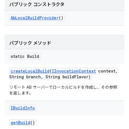
パブリック コンストラクタ
Ab
Local
Build
Provider
()
パブリック メソッド
static Build
create
Local
Build
(
IInvocation
Context
context
,
String branch
,
String build
Flavor)
リモート AB サーバーでローカルビルドを作成し、その参照
を返します。
IBuild
Info
get
Build
()