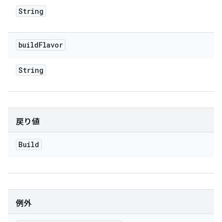
String
build
Flavor
String
戻り値
Build
例外