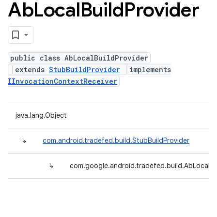
Ab
Local
Build
Provider
public class AbLocalBuildProvider
extends
StubBuildProvider
implements
IInvocationContextReceiver
java.lang.Object
↳
com.android.tradefed.build.StubBuildProvider
↳
com.google.android.tradefed.build.AbLocalBu