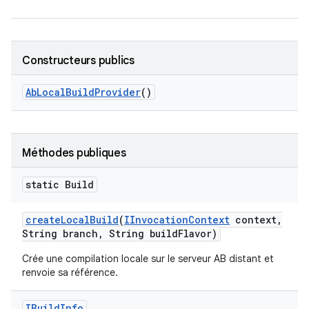
Constructeurs publics
Ab
Local
Build
Provider
()
Méthodes publiques
static Build
create
Local
Build
(
IInvocation
Context
context
,
String branch
,
String build
Flavor)
Crée une compilation locale sur le serveur AB distant et
renvoie sa référence.
IBuild
Info