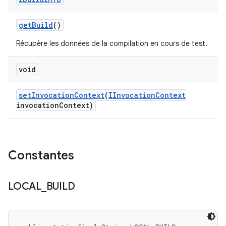
get
Build
()
Récupère les données de la compilation en cours de test.
void
set
Invocation
Context
(
IInvocation
Context
invocation
Context)
Constantes
LOCAL
_
BUILD