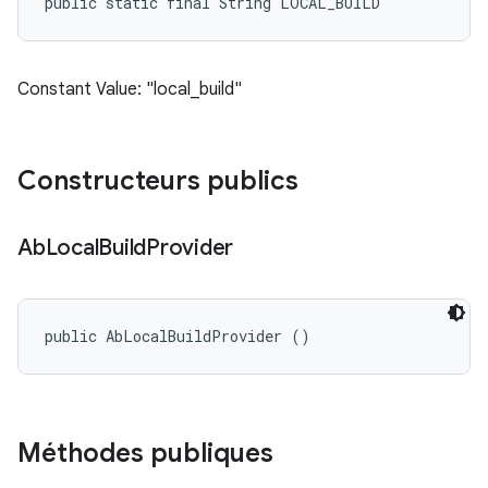
public static final String LOCAL_BUILD
Constant Value: "local_build"
Constructeurs publics
Ab
Local
Build
Provider
public AbLocalBuildProvider ()
Méthodes publiques