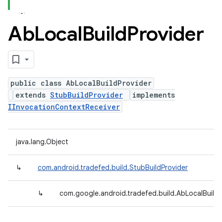
Ab
Local
Build
Provider
public class AbLocalBuildProvider
extends
StubBuildProvider
implements
IInvocationContextReceiver
java.lang.Object
↳
com.android.tradefed.build.StubBuildProvider
↳
com.google.android.tradefed.build.AbLocalBuildP