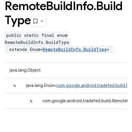
Remote
Build
Info
.
Build
Type
public static final enum
RemoteBuildInfo.BuildType
extends Enum<
RemoteBuildInfo.BuildType
>
java.lang.Object
↳
java.lang.Enum<
com.google.android.tradefed.build.Re
↳
com.google.android.tradefed.build.RemoteBui