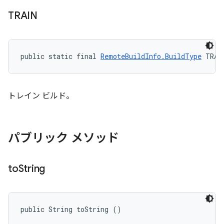
TRAIN
public static final 
RemoteBuildInfo.BuildType
 TRAI
トレイン ビルド。
パブリック メソッド
to
String
public String toString ()