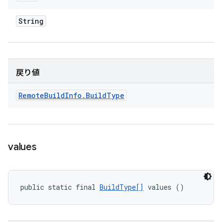
String
戻り値
Remote
Build
Info
.
Build
Type
values
public static final 
BuildType[]
 values ()