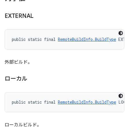
EXTERNAL
public static final 
RemoteBuildInfo.BuildType
 EXTE
外部ビルド。
ローカル
public static final 
RemoteBuildInfo.BuildType
 LOCA
ローカルビルド。