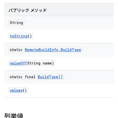
パブリック メソッド
String
to
String
()
static
Remote
Build
Info
.
Build
Type
value
Of
(String name)
static final
Build
Type[]
values
()
列挙値