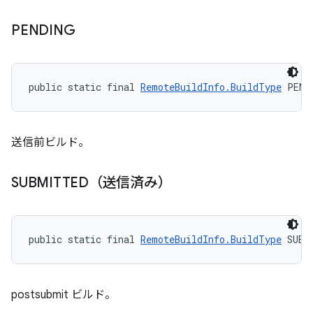
PENDING
public static final 
RemoteBuildInfo.BuildType
 PEND
送信前ビルド。
SUBMITTED（送信済み）
public static final 
RemoteBuildInfo.BuildType
 SUBM
postsubmit ビルド。