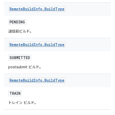
Remote
Build
Info
.
Build
Type
PENDING
送信前ビルド。
Remote
Build
Info
.
Build
Type
SUBMITTED
postsubmit ビルド。
Remote
Build
Info
.
Build
Type
TRAIN
トレイン ビルド。