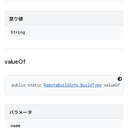
戻り値
String
value
Of
public static 
RemoteBuildInfo.BuildType
 valueOf (S
パラメータ
name