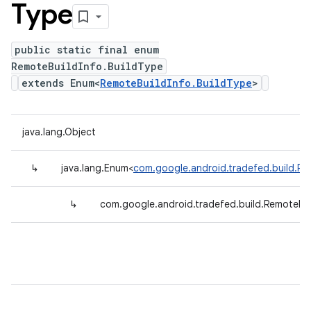
Type
public static final enum
RemoteBuildInfo.BuildType
extends Enum<
RemoteBuildInfo.BuildType
>
java.lang.Object
↳
java.lang.Enum<
com.google.android.tradefed.build.Re
↳
com.google.android.tradefed.build.RemoteBui