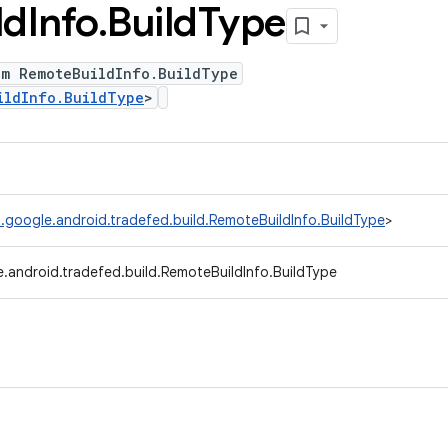
ld
Info
.
Build
Type
um RemoteBuildInfo.BuildType
ildInfo.BuildType
>
.google.android.tradefed.build.RemoteBuildInfo.BuildType
>
.android.tradefed.build.RemoteBuildInfo.BuildType