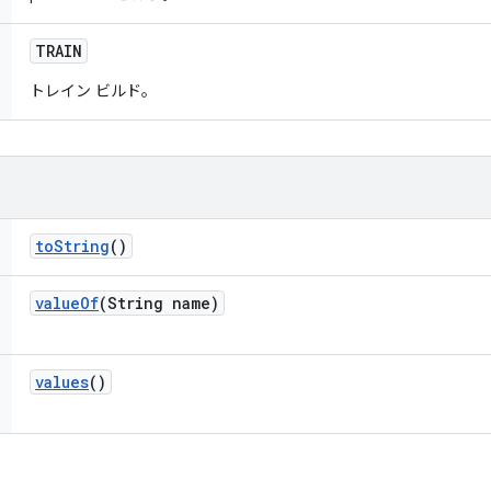
TRAIN
トレイン ビルド。
to
String
()
value
Of
(String name)
values
()