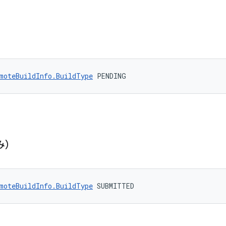
moteBuildInfo.BuildType
 PENDING
み）
moteBuildInfo.BuildType
 SUBMITTED