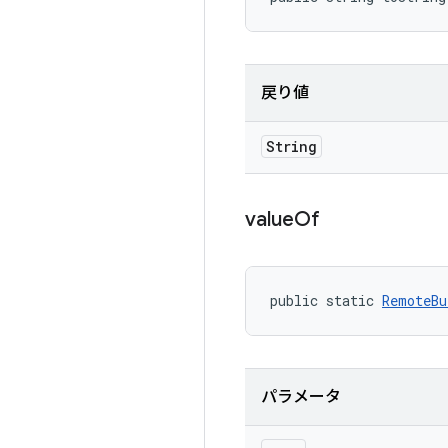
戻り値
String
value
Of
public static 
RemoteBu
パラメータ