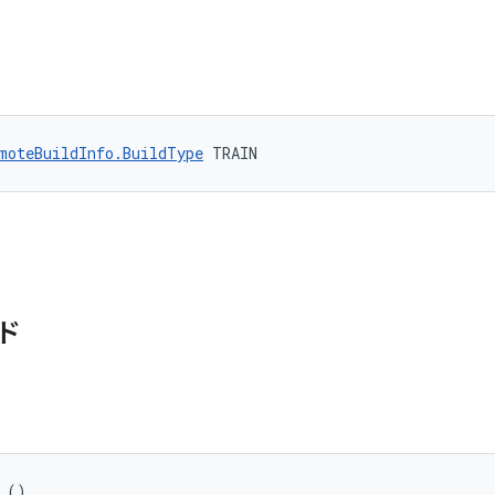
moteBuildInfo.BuildType
 TRAIN
ド
 ()