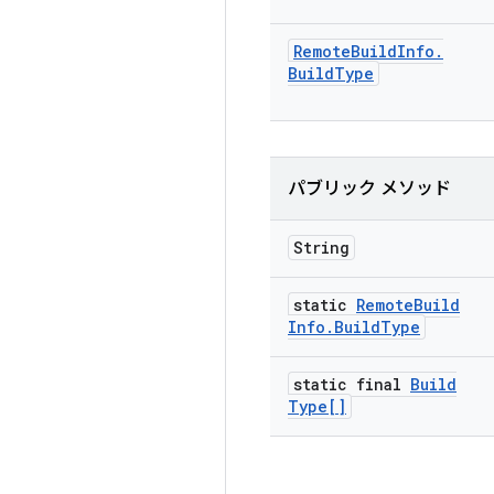
Remote
Build
Info
.
Build
Type
パブリック メソッド
String
static
Remote
Build
Info
.
Build
Type
static final
Build
Type[]