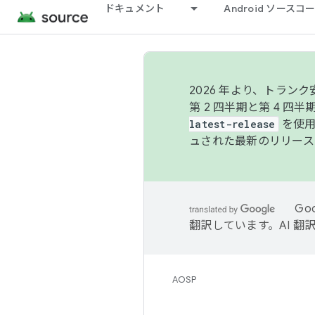
ドキュメント
Android ソース
2026 年より、トラ
第 2 四半期と第 4 四
latest-release
を使用
ュされた最新のリリース
Go
翻訳しています。AI 
AOSP