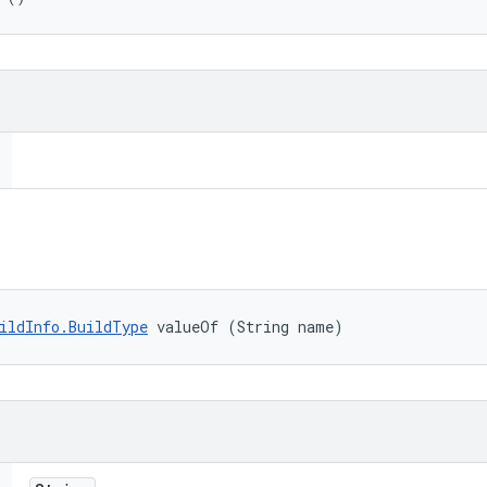
ildInfo.BuildType
 valueOf (String name)