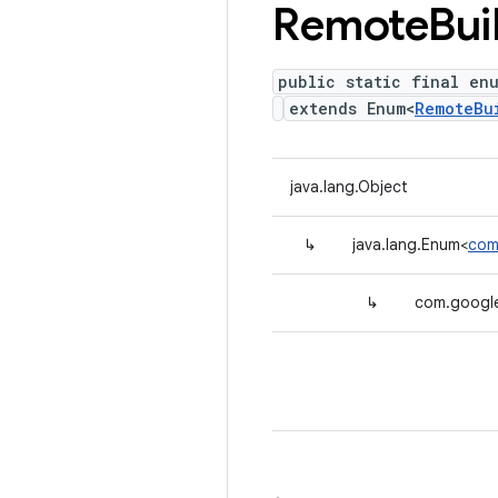
Remote
Bui
public static final en
extends Enum<
RemoteBu
java.lang.Object
↳
java.lang.Enum<
com
↳
com.google