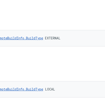
moteBuildInfo.BuildType
 EXTERNAL
moteBuildInfo.BuildType
 LOCAL