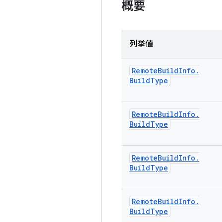
概要
列挙値
Remote
Build
Info
.
Build
Type
Remote
Build
Info
.
Build
Type
Remote
Build
Info
.
Build
Type
Remote
Build
Info
.
Build
Type