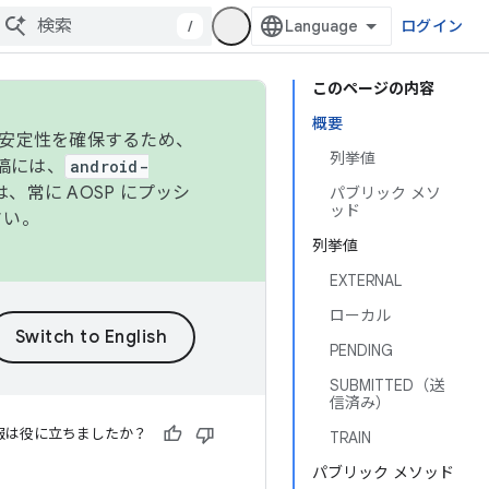
/
ログイン
このページの内容
概要
の安定性を確保するため、
列挙値
投稿には、
android-
、常に AOSP にプッシ
パブリック メソ
ッド
さい。
列挙値
EXTERNAL
ローカル
PENDING
SUBMITTED（送
信済み）
報は役に立ちましたか？
TRAIN
パブリック メソッド