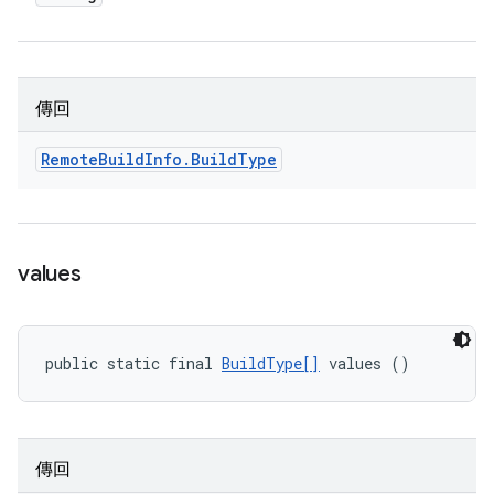
傳回
Remote
Build
Info
.
Build
Type
values
public static final 
BuildType[]
 values ()
傳回