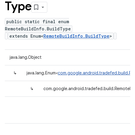
Type
public static final enum
RemoteBuildInfo.BuildType
extends Enum<
RemoteBuildInfo.BuildType
>
java.lang.Object
↳
java.lang.Enum<
com.google.android.tradefed.build.Re
↳
com.google.android.tradefed.build.RemoteBui