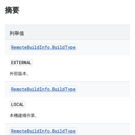
摘要
列舉值
Remote
Build
Info
.
Build
Type
EXTERNAL
外部版本。
Remote
Build
Info
.
Build
Type
LOCAL
本機建構作業。
Remote
Build
Info
.
Build
Type