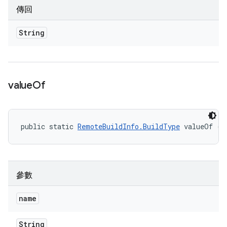
傳回
String
value
Of
public static 
RemoteBuildInfo.BuildType
 valueOf (S
參數
name
String