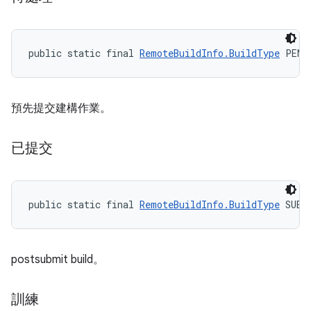
public static final 
RemoteBuildInfo.BuildType
 PEND
預先提交建構作業。
已提交
public static final 
RemoteBuildInfo.BuildType
 SUBM
postsubmit build。
訓練