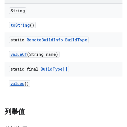
String
to
String
()
static
Remote
Build
Info
.
Build
Type
value
Of
(String name)
static final
Build
Type[]
values
()
列舉值