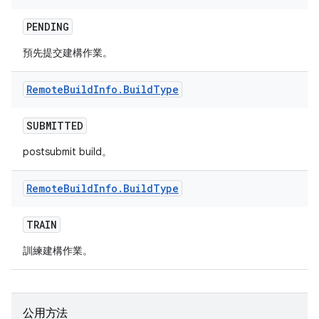
PENDING
預先提交建構作業。
Remote
Build
Info
.
Build
Type
SUBMITTED
postsubmit build。
Remote
Build
Info
.
Build
Type
TRAIN
訓練建構作業。
公用方法