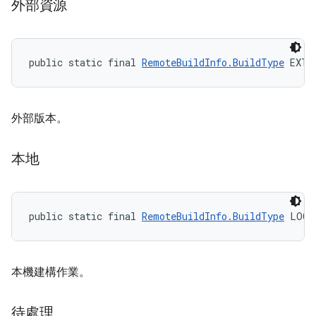
外部資源
public static final 
RemoteBuildInfo.BuildType
 EXTE
外部版本。
本地
public static final 
RemoteBuildInfo.BuildType
 LOCA
本機建構作業。
待處理