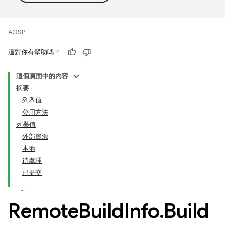
AOSP
這對你有幫助嗎？
這個頁面中的內容
摘要
列舉值
公用方法
列舉值
外部資源
本地
待處理
已提交
Remote
Build
Info
.
Build