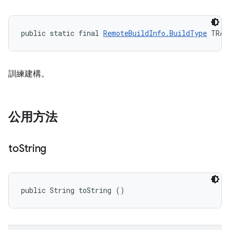
public static final 
RemoteBuildInfo.BuildType
 TRAI
訓練建構。
公用方法
to
String
public String toString ()