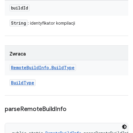
build
Id
String
: identyfikator kompilacji
Zwraca
Remote
Build
Info
.
Build
Type
Build
Type
parse
Remote
Build
Info