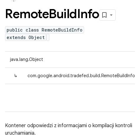
Remote
Build
Info
public class RemoteBuildInfo
extends Object
java.lang.Object
↳
com.google.android.tradefed.build.RemoteBuildInfo
Kontener odpowiedzi z informacjami o kompilacji kontroli
uruchamiania.