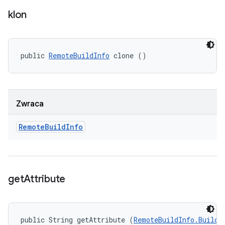
klon
public 
RemoteBuildInfo
 clone ()
Zwraca
Remote
Build
Info
get
Attribute
public String getAttribute (
RemoteBuildInfo.BuildA