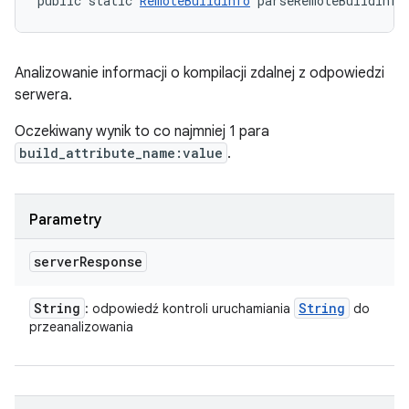
public static 
RemoteBuildInfo
 parseRemoteBuildInfo
Analizowanie informacji o kompilacji zdalnej z odpowiedzi
serwera.
Oczekiwany wynik to co najmniej 1 para
build_attribute_name:value
.
Parametry
server
Response
String
String
: odpowiedź kontroli uruchamiania
do
przeanalizowania