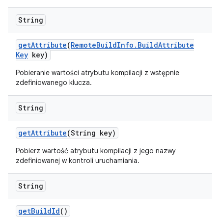
String
get
Attribute
(
Remote
Build
Info
.
Build
Attribute
Key
key)
Pobieranie wartości atrybutu kompilacji z wstępnie
zdefiniowanego klucza.
String
get
Attribute
(String key)
Pobierz wartość atrybutu kompilacji z jego nazwy
zdefiniowanej w kontroli uruchamiania.
String
get
Build
Id
()