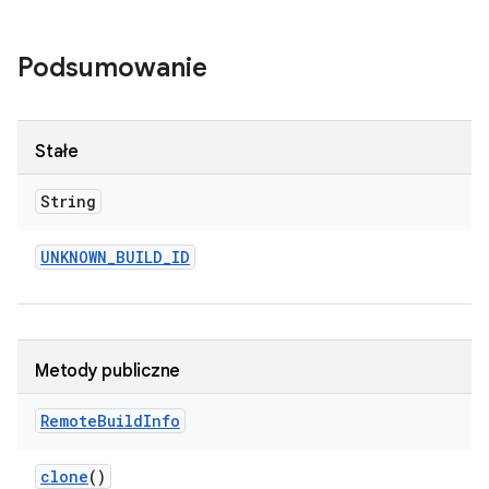
Podsumowanie
Stałe
String
UNKNOWN
_
BUILD
_
ID
Metody publiczne
Remote
Build
Info
clone
()