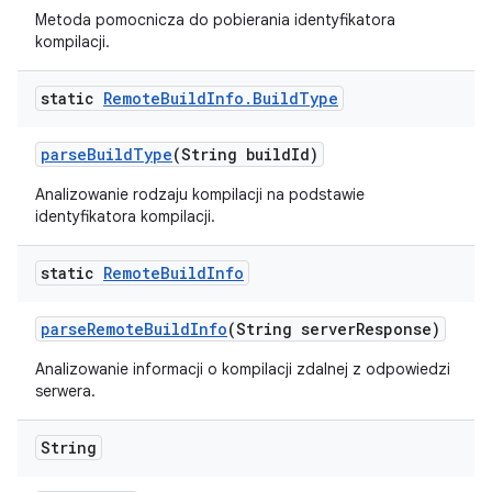
Metoda pomocnicza do pobierania identyfikatora
kompilacji.
static
Remote
Build
Info
.
Build
Type
parse
Build
Type
(String build
Id)
Analizowanie rodzaju kompilacji na podstawie
identyfikatora kompilacji.
static
Remote
Build
Info
parse
Remote
Build
Info
(String server
Response)
Analizowanie informacji o kompilacji zdalnej z odpowiedzi
serwera.
String