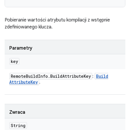
Pobieranie wartości atrybutu kompilacji z wstępnie
zdefiniowanego klucza.
Parametry
key
Remote
Build
Info
.
Build
Attribute
Key
Build
:
Attribute
Key
.
Zwraca
String