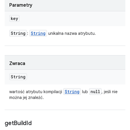
Parametry
key
String
String
:
unikalna nazwa atrybutu.
Zwraca
String
String
null
wartość atrybutu kompilacji
lub
, jeśli nie
można jej znaleźć.
get
Build
Id