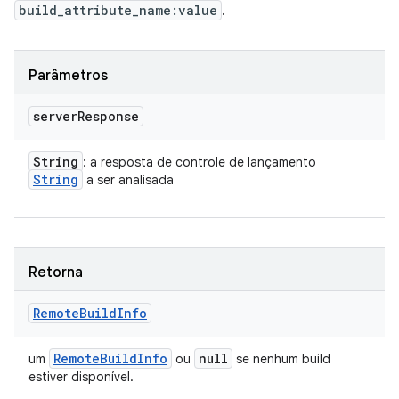
build_attribute_name:value
.
Parâmetros
server
Response
String
: a resposta de controle de lançamento
String
a ser analisada
Retorna
Remote
Build
Info
Remote
Build
Info
null
um
ou
se nenhum build
estiver disponível.