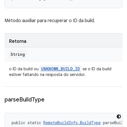
Método auxiliar para recuperar o ID da build.
Retorna
String
UNKNOWN
_
BUILD
_
ID
o ID da build ou
se o ID da build
estiver faltando na resposta do servidor.
parse
Build
Type
public static 
RemoteBuildInfo.BuildType
 parseBuild