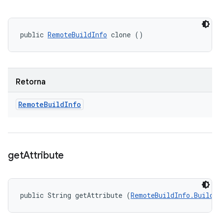
public 
RemoteBuildInfo
 clone ()
Retorna
Remote
Build
Info
get
Attribute
public String getAttribute (
RemoteBuildInfo.BuildA