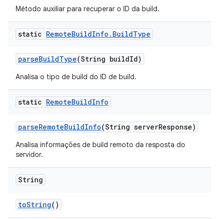
Método auxiliar para recuperar o ID da build.
static
Remote
Build
Info
.
Build
Type
parse
Build
Type
(String build
Id)
Analisa o tipo de build do ID de build.
static
Remote
Build
Info
parse
Remote
Build
Info
(String server
Response)
Analisa informações de build remoto da resposta do
servidor.
String
to
String
()