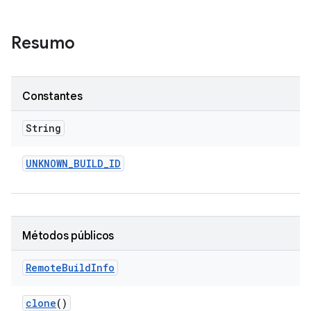
Resumo
Constantes
String
UNKNOWN
_
BUILD
_
ID
Métodos públicos
Remote
Build
Info
clone
()