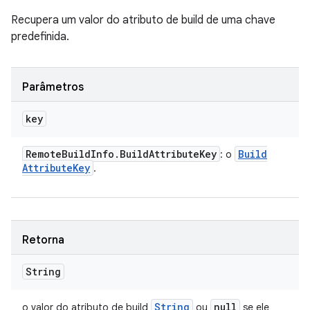
Recupera um valor do atributo de build de uma chave
predefinida.
Parâmetros
key
Remote
Build
Info
.
Build
Attribute
Key
Build
: o
Attribute
Key
.
Retorna
String
String
null
o valor do atributo de build
ou
se ele