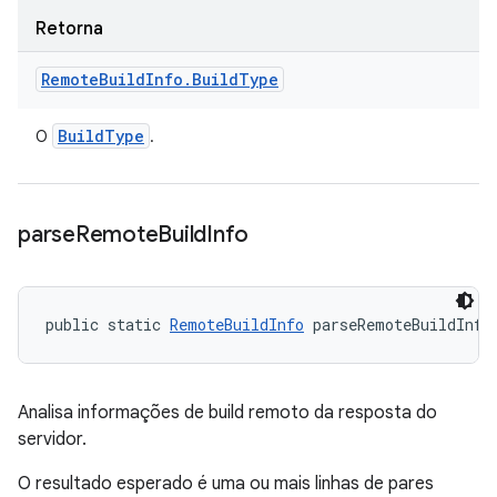
Retorna
Remote
Build
Info
.
Build
Type
Build
Type
O
.
parse
Remote
Build
Info
public static 
RemoteBuildInfo
 parseRemoteBuildInfo
Analisa informações de build remoto da resposta do
servidor.
O resultado esperado é uma ou mais linhas de pares