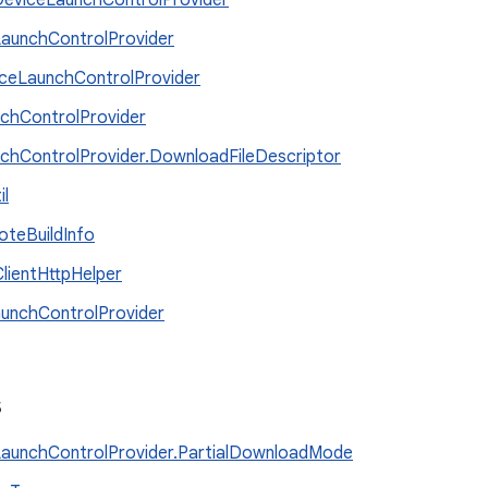
eviceLaunchControlProvider
aunchControlProvider
ceLaunchControlProvider
chControlProvider
chControlProvider.DownloadFileDescriptor
il
teBuildInfo
lientHttpHelper
unchControlProvider
s
aunchControlProvider.PartialDownloadMode