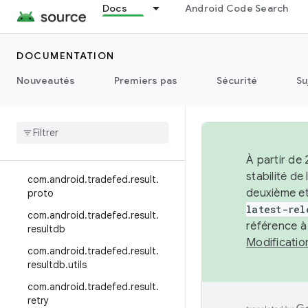
Docs
Android Code Search
com.android.tradefed.postproc
essor
com.android.tradefed.postproc
DOCUMENTATION
essor.util
Nouveautés
Premiers pas
Sécurité
Su
com.android.tradefed.result
com
.
android
.
tradefed
.
result
.
ddmlib
com
.
android
.
tradefed
.
result
.
error
À partir de
stabilité d
com
.
android
.
tradefed
.
result
.
deuxième et
proto
latest-rel
com
.
android
.
tradefed
.
result
.
référence à
resultdb
Modificati
com
.
android
.
tradefed
.
result
.
resultdb
.
utils
com
.
android
.
tradefed
.
result
.
retry