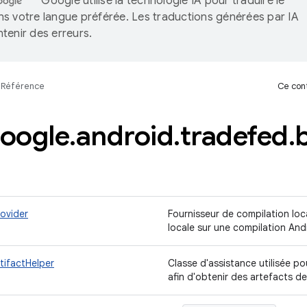
Google utilise la technologie IA pour traduire le
s votre langue préférée. Les traductions générées par IA
tenir des erreurs.
Référence
Ce cont
oogle
.
android
.
tradefed
.
ovider
Fournisseur de compilation loc
locale sur une compilation And
tifactHelper
Classe d'assistance utilisée pou
afin d'obtenir des artefacts d