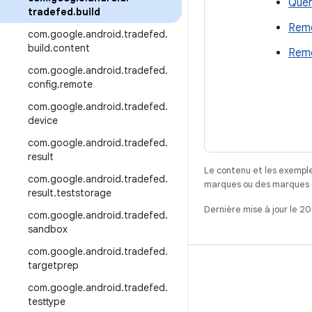
Que
tradefed
.
build
Remo
com
.
google
.
android
.
tradefed
.
build
.
content
Remo
com
.
google
.
android
.
tradefed
.
config
.
remote
com
.
google
.
android
.
tradefed
.
device
com
.
google
.
android
.
tradefed
.
result
Le contenu et les exemple
com
.
google
.
android
.
tradefed
.
marques ou des marques dé
result
.
teststorage
Dernière mise à jour le 2
com
.
google
.
android
.
tradefed
.
sandbox
com
.
google
.
android
.
tradefed
.
targetprep
CRÉER
com
.
google
.
android
.
tradefed
.
Référentiel Android
testtype