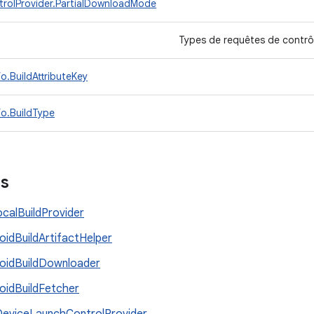
rolProvider.PartialDownloadMode
Types de requêtes de contrô
o.BuildAttributeKey
fo.BuildType
es
calBuildProvider
oidBuildArtifactHelper
oidBuildDownloader
oidBuildFetcher