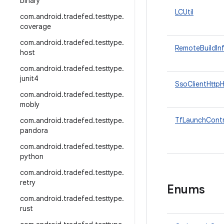
binary
LCUtil
com
.
android
.
tradefed
.
testtype
.
coverage
com
.
android
.
tradefed
.
testtype
.
RemoteBuildIn
host
com
.
android
.
tradefed
.
testtype
.
junit4
SsoClientHttpH
com
.
android
.
tradefed
.
testtype
.
mobly
TfLaunchContr
com
.
android
.
tradefed
.
testtype
.
pandora
com
.
android
.
tradefed
.
testtype
.
python
com
.
android
.
tradefed
.
testtype
.
retry
Enums
com
.
android
.
tradefed
.
testtype
.
rust