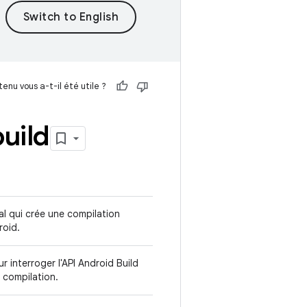
enu vous a-t-il été utile ?
build
al qui crée une compilation
roid.
r interroger l'API Android Build
e compilation.