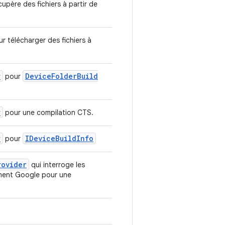
cupère des fichiers à partir de
ur télécharger des fichiers à
r
Device
Folder
Build
pour
r
pour une compilation CTS.
r
IDevice
Build
Info
pour
rovider
qui interroge les
ement Google pour une