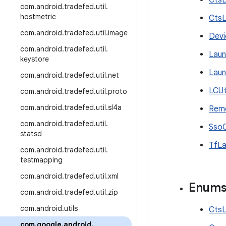
CtsD
com
.
android
.
tradefed
.
util
.
hostmetric
CtsL
com
.
android
.
tradefed
.
util
.
image
Devi
com
.
android
.
tradefed
.
util
.
Laun
keystore
Laun
com
.
android
.
tradefed
.
util
.
net
LCUt
com
.
android
.
tradefed
.
util
.
proto
com
.
android
.
tradefed
.
util
.
sl4a
Remo
com
.
android
.
tradefed
.
util
.
SsoC
statsd
TfLa
com
.
android
.
tradefed
.
util
.
testmapping
com
.
android
.
tradefed
.
util
.
xml
Enum
com
.
android
.
tradefed
.
util
.
zip
com
.
android
.
utils
CtsL
com
.
google
.
android
.