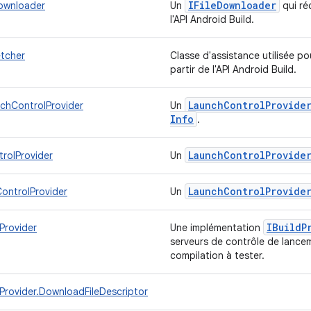
IFile
Downloader
ownloader
Un
qui ré
l'API Android Build.
etcher
Classe d'assistance utilisée po
partir de l'API Android Build.
Launch
Control
Provide
chControlProvider
Un
Info
.
Launch
Control
Provide
rolProvider
Un
Launch
Control
Provide
ontrolProvider
Un
IBuild
P
Provider
Une implémentation
serveurs de contrôle de lanc
compilation à tester.
Provider.DownloadFileDescriptor