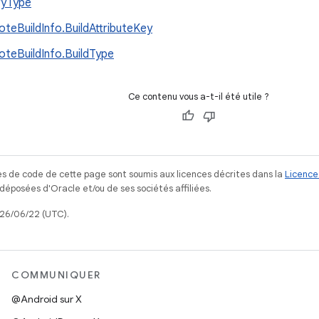
ryType
teBuildInfo.BuildAttributeKey
teBuildInfo.BuildType
Ce contenu vous a-t-il été utile ?
s de code de cette page sont soumis aux licences décrites dans la
Licence
posées d'Oracle et/ou de ses sociétés affiliées.
026/06/22 (UTC).
COMMUNIQUER
@Android sur X