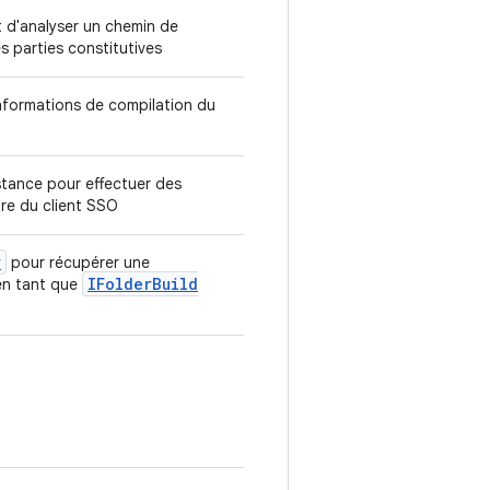
t d'analyser un chemin de
 parties constitutives
nformations de compilation du
tance pour effectuer des
ire du client SSO
r
pour récupérer une
IFolder
Build
en tant que