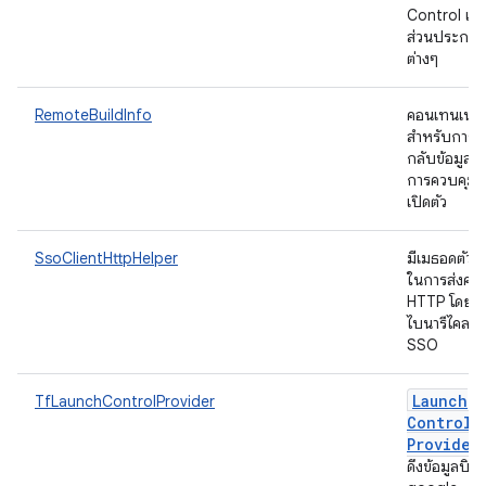
Control เป็
ส่วนประกอ
ต่างๆ
RemoteBuildInfo
คอนเทนเนอร
สำหรับการ
กลับข้อมูลบิ
การควบคุมก
เปิดตัว
SsoClientHttpHelper
มีเมธอดตัวช่
ในการส่งคำ
HTTP โดยใช
ไบนารีไคลเอ็
SSO
Launch
TfLaunchControlProvider
Control
Provider
ดึงข้อมูลบิลด