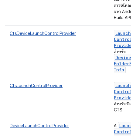
ดาวน์โหลดไฟ
จาก Androi
Build API
Launch
CtsDeviceLaunchControlProvider
Control
Provider
สำหรับ
Device
Folder
Bu
Info
Launch
CtsLaunchControlProvider
Control
Provider
สำหรับบิลด์
CTS
Launch
DeviceLaunchControlProvider
A
Control