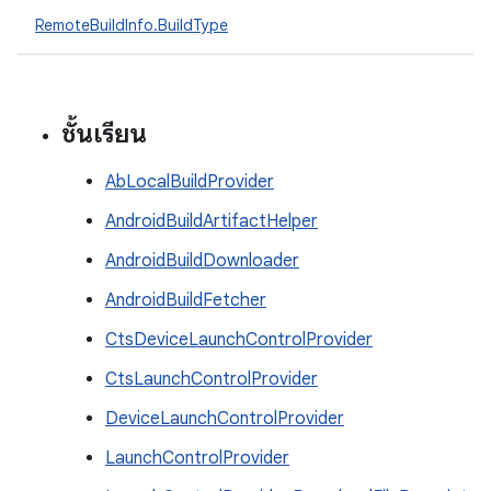
RemoteBuildInfo.BuildType
ชั้นเรียน
AbLocalBuildProvider
AndroidBuildArtifactHelper
AndroidBuildDownloader
AndroidBuildFetcher
CtsDeviceLaunchControlProvider
CtsLaunchControlProvider
DeviceLaunchControlProvider
LaunchControlProvider