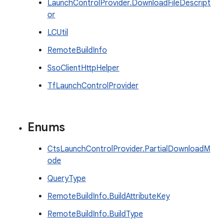
LaunchControlProvider.DownloadFileDescript
or
LCUtil
RemoteBuildInfo
SsoClientHttpHelper
TfLaunchControlProvider
Enums
CtsLaunchControlProvider.PartialDownloadM
ode
QueryType
RemoteBuildInfo.BuildAttributeKey
RemoteBuildInfo.BuildType