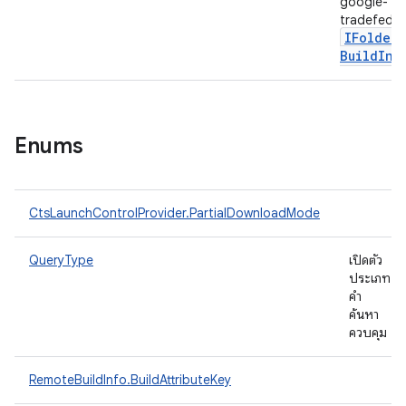
google-
tradefed เป
IFolder
Build
Inf
Enums
CtsLaunchControlProvider.PartialDownloadMode
QueryType
เปิดตัว
ประเภท
คำ
ค้นหา
ควบคุม
RemoteBuildInfo.BuildAttributeKey