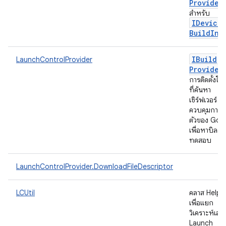
Provider
สำหรับ
IDevice
Build
Inf
IBuild
LaunchControlProvider
Provider
การติดตั้งใช้
ที่ค้นหา
เซิร์ฟเวอร์
ควบคุมการเป
ตัวของ Goo
เพื่อหาบิลด์ ท
ทดสอบ
LaunchControlProvider.DownloadFileDescriptor
LCUtil
คลาส Helpe
เพื่อแยก
วิเคราะห์เส้
Launch