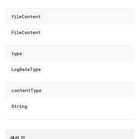
file
Content
File
Content
type
Log
Data
Type
content
Type
String
생성 값