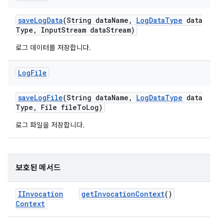
save
Log
Data
(String data
Name
,
Log
Data
Type
data
Type
,
Input
Stream data
Stream)
로그 데이터를 저장합니다.
Log
File
save
Log
File
(String data
Name
,
Log
Data
Type
data
Type
,
File file
To
Log)
로그 파일을 저장합니다.
보호된 메서드
IInvocation
get
Invocation
Context
()
Context