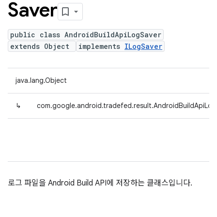
Saver
public class AndroidBuildApiLogSaver
extends Object
implements
ILogSaver
java.lang.Object
↳
com.google.android.tradefed.result.AndroidBuildApiLo
로그 파일을 Android Build API에 저장하는 클래스입니다.