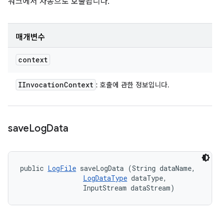
워크에서 자동으로 호출됩니다.
매개변수
context
IInvocation
Context
: 호출에 관한 정보입니다.
save
Log
Data
public 
LogFile
 saveLogData (String dataName, 

LogDataType
 dataType, 

                InputStream dataStream)