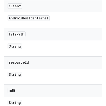
client
Androidbuildinternal
file
Path
String
resource
Id
String
md5
String