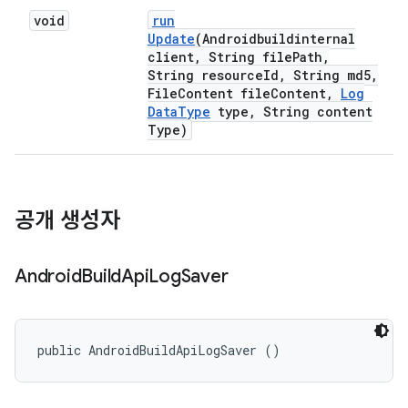
void
run
Update
(Androidbuildinternal
client
,
String file
Path
,
String resource
Id
,
String md5
,
File
Content file
Content
,
Log
Data
Type
type
,
String content
Type)
공개 생성자
Android
Build
Api
Log
Saver
public AndroidBuildApiLogSaver ()