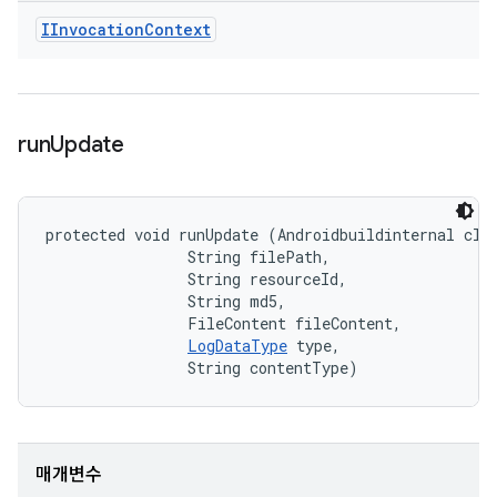
IInvocation
Context
run
Update
protected void runUpdate (Androidbuildinternal clie
                String filePath, 

                String resourceId, 

                String md5, 

                FileContent fileContent, 

LogDataType
 type, 

                String contentType)
매개변수