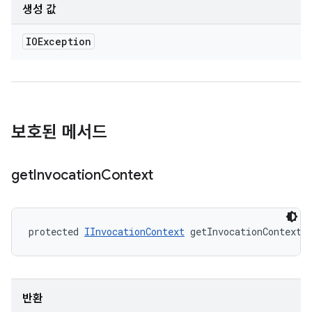
생성 값
IOException
보호된 메서드
get
Invocation
Context
protected 
IInvocationContext
 getInvocationContext 
반환