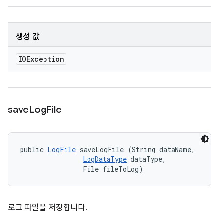
생성 값
IOException
save
Log
File
public 
LogFile
 saveLogFile (String dataName, 

LogDataType
 dataType, 

                File fileToLog)
로그 파일을 저장합니다.