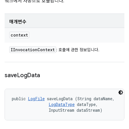
워크에서 자동으로 호출됩니다.
매개변수
context
IInvocation
Context
: 호출에 관한 정보입니다.
save
Log
Data
public 
LogFile
 saveLogData (String dataName, 

LogDataType
 dataType, 

                InputStream dataStream)