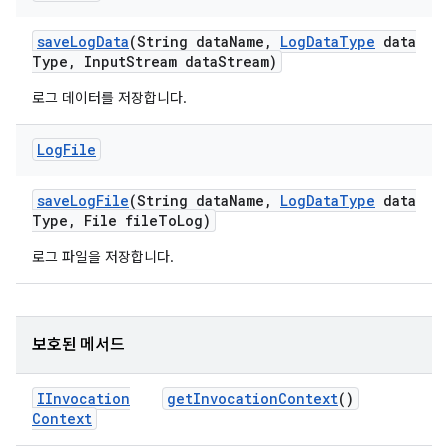
save
Log
Data
(String data
Name
,
Log
Data
Type
data
Type
,
Input
Stream data
Stream)
로그 데이터를 저장합니다.
Log
File
save
Log
File
(String data
Name
,
Log
Data
Type
data
Type
,
File file
To
Log)
로그 파일을 저장합니다.
보호된 메서드
IInvocation
get
Invocation
Context
()
Context