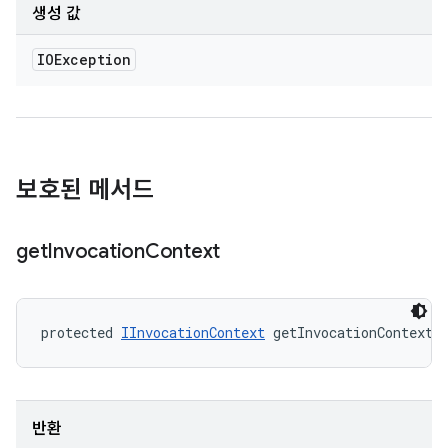
생성 값
IOException
보호된 메서드
get
Invocation
Context
protected 
IInvocationContext
 getInvocationContext 
반환