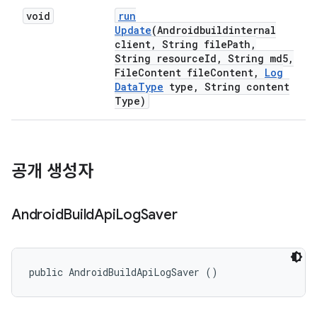
void
run
Update
(Androidbuildinternal
client
,
String file
Path
,
String resource
Id
,
String md5
,
File
Content file
Content
,
Log
Data
Type
type
,
String content
Type)
공개 생성자
Android
Build
Api
Log
Saver
public AndroidBuildApiLogSaver ()