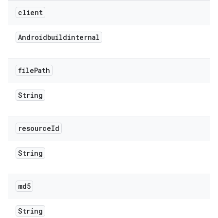
client
Androidbuildinternal
file
Path
String
resource
Id
String
md5
String