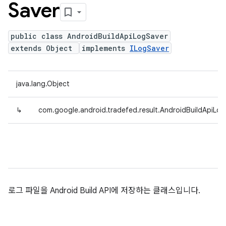
Saver
public class AndroidBuildApiLogSaver
extends Object
implements
ILogSaver
java.lang.Object
↳
com.google.android.tradefed.result.AndroidBuildApiLo
로그 파일을 Android Build API에 저장하는 클래스입니다.