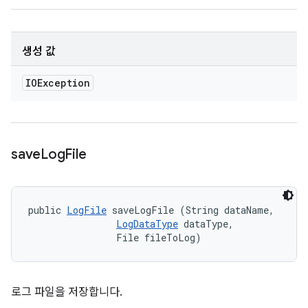
생성 값
IOException
save
Log
File
public 
LogFile
 saveLogFile (String dataName, 

LogDataType
 dataType, 

                File fileToLog)
로그 파일을 저장합니다.