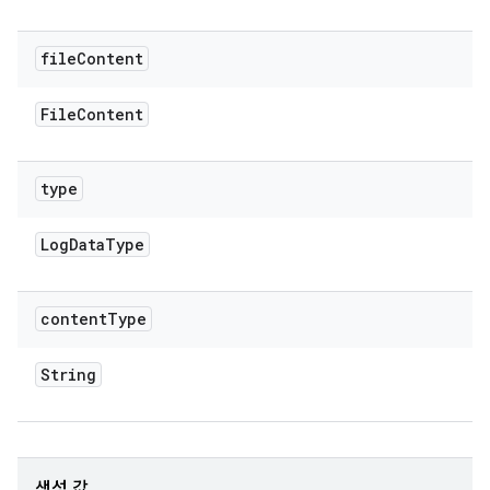
file
Content
File
Content
type
Log
Data
Type
content
Type
String
생성 값