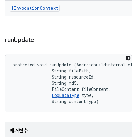
IInvocation
Context
run
Update
protected void runUpdate (Androidbuildinternal clie
                String filePath, 

                String resourceId, 

                String md5, 

                FileContent fileContent, 

LogDataType
 type, 

                String contentType)
매개변수