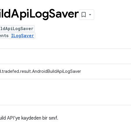
ild
Api
Log
Saver
ildApiLogSaver
ents
ILogSaver
.tradefed.result.AndroidBuildApiLogSaver
ild API'ye kaydeden bir sınıf.