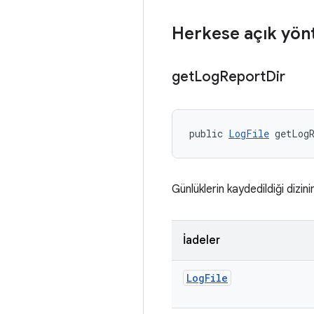
Herkese açık yön
get
Log
Report
Dir
public 
LogFile
 getLog
Günlüklerin kaydedildiği dizin
İadeler
Log
File