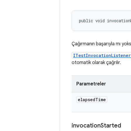
public void invocation
Çağırmanın başarıyla mı yoksa 
ITestInvocationListene
otomatik olarak çağrılır.
Parametreler
elapsed
Time
invocation
Started