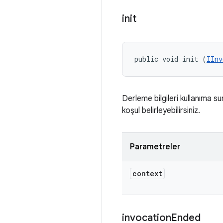
init
public void init (
IInv
Derleme bilgileri kullanıma su
koşul belirleyebilirsiniz.
Parametreler
context
invocation
Ended