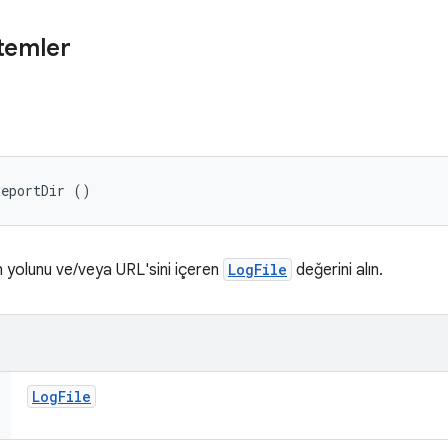
temler
ReportDir ()
in yolunu ve/veya URL'sini içeren
LogFile
değerini alın.
Log
File