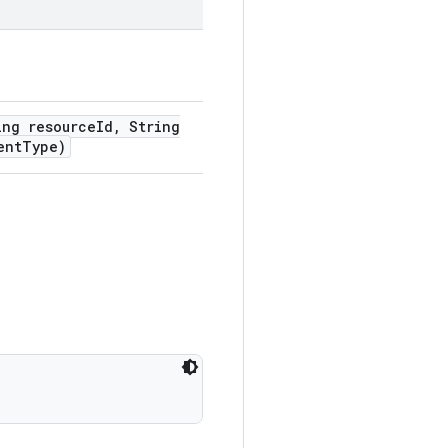
ng resource
Id
,
String
ent
Type)