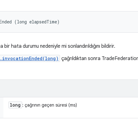
Ended (long elapsedTime)
bir hata durumu nedeniyle mi sonlandırıldığını bildirir.
r.invocationEnded(long)
çağrıldıktan sonra TradeFederation
long
: çağrının geçen süresi (ms)