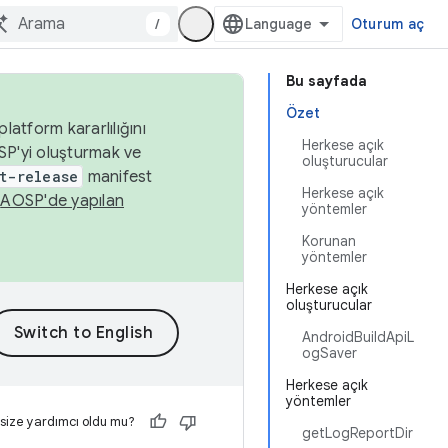
/
Oturum aç
Bu sayfada
Özet
latform kararlılığını
Herkese açık
SP'yi oluşturmak ve
oluşturucular
t-release
manifest
Herkese açık
n
AOSP'de yapılan
yöntemler
Korunan
yöntemler
Herkese açık
oluşturucular
AndroidBuildApiL
ogSaver
Herkese açık
yöntemler
 size yardımcı oldu mu?
getLogReportDir