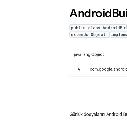
Android
Bu
public class AndroidBu
extends Object
implem
java.lang.Object
↳
com.google.android
Günlük dosyalarını Android Bu