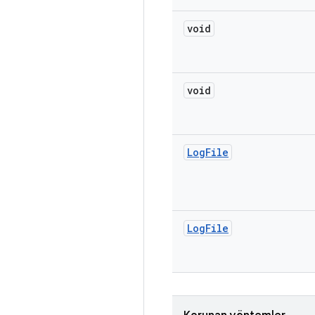
void
void
Log
File
Log
File