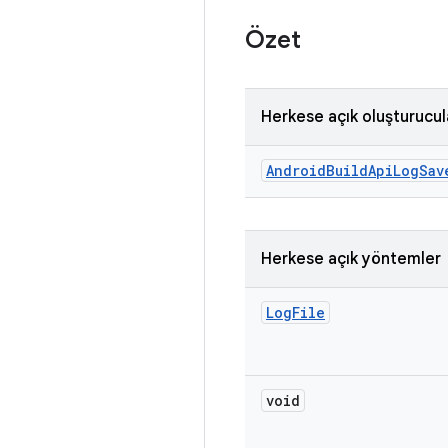
Özet
Herkese açık oluşturucul
Android
Build
Api
Log
Sav
Herkese açık yöntemler
Log
File
void