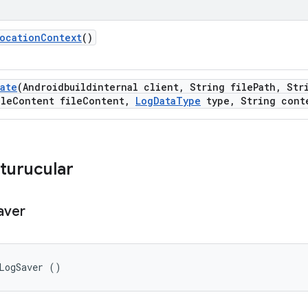
ocation
Context
()
ate
(Androidbuildinternal client
,
String file
Path
,
Stri
le
Content file
Content
,
Log
Data
Type
type
,
String cont
turucular
aver
LogSaver ()