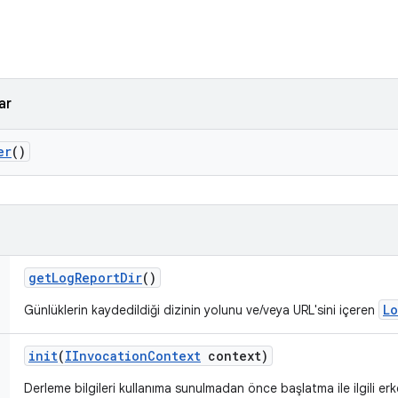
ar
er
()
get
Log
Report
Dir
()
Lo
Günlüklerin kaydedildiği dizinin yolunu ve/veya URL'sini içeren
init
(
IInvocation
Context
context)
Derleme bilgileri kullanıma sunulmadan önce başlatma ile ilgili erke