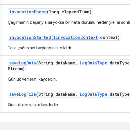
invocation
Ended
(long elapsed
Time)
Çağırmanın başarıyla mı yoksa bir hata durumu nedeniyle mi sonlandı
invocation
Started
(
IInvocation
Context
context)
Test çağrısının başlangıcını bildirir.
save
Log
Data
(String data
Name
,
Log
Data
Type
data
Type
Stream)
Günlük verilerini kaydedin.
save
Log
File
(String data
Name
,
Log
Data
Type
data
Type
Günlük dosyasını kaydedin.