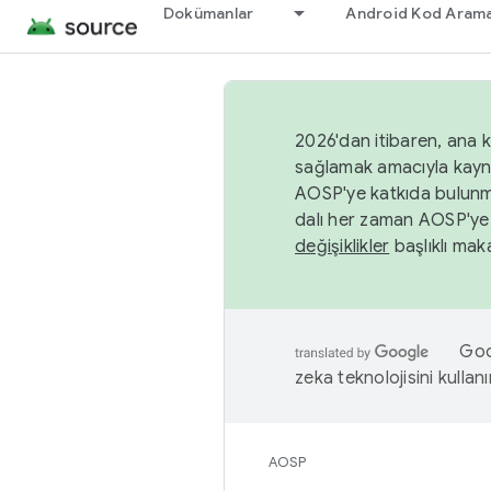
Dokümanlar
Android Kod Arama
2026'dan itibaren, ana k
sağlamak amacıyla kayn
AOSP'ye katkıda bulunm
dalı her zaman AOSP'ye 
değişiklikler
başlıklı maka
Goog
zeka teknolojisini kullanı
AOSP