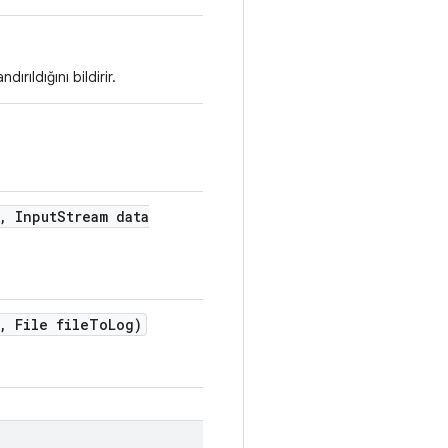
rıldığını bildirir.
,
Input
Stream data
,
File file
To
Log)