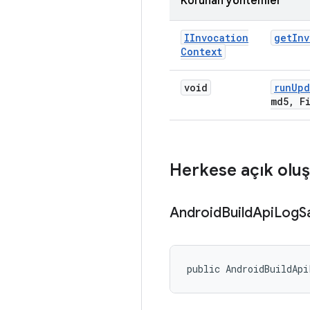
Korunan yöntemler
IInvocation
get
Inv
Context
void
run
Upd
md5
,
Fi
Herkese açık oluş
Android
Build
Api
Log
S
public AndroidBuildApi