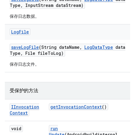
Type
,
Input
Stream data
Stream)
保存日志数据。
Log
File
save
Log
File
(String data
Name
,
Log
Data
Type
data
Type
,
File file
To
Log)
保存日志文件。
受保护的方法
IInvocation
get
Invocation
Context
()
Context
void
run
Update
(Androidbuildinternal