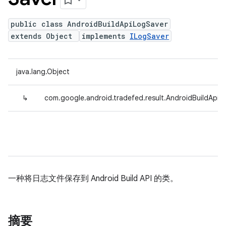
public class AndroidBuildApiLogSaver
extends Object
implements
ILogSaver
java.lang.Object
↳
com.google.android.tradefed.result.AndroidBuildApiL
一种将日志文件保存到 Android Build API 的类。
摘要