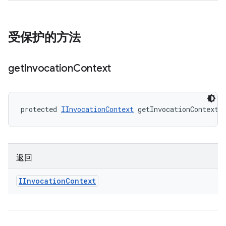
受保护的方法
get
Invocation
Context
protected 
IInvocationContext
 getInvocationContext 
返回
IInvocation
Context