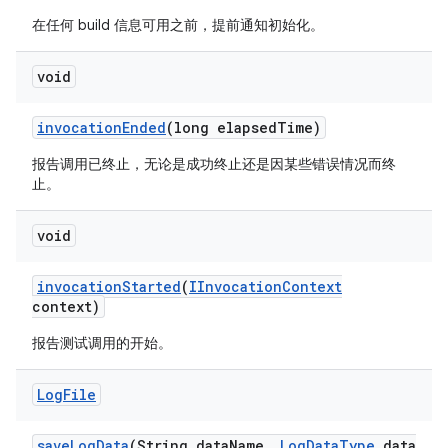
在任何 build 信息可用之前，提前通知初始化。
void
invocation
Ended
(long elapsed
Time)
报告调用已终止，无论是成功终止还是因某些错误情况而终
止。
void
invocation
Started
(
IInvocation
Context
context)
报告测试调用的开始。
Log
File
save
Log
Data
(String data
Name
,
Log
Data
Type
data