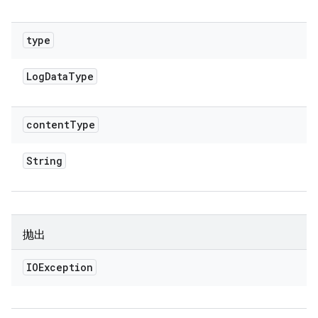
type
Log
Data
Type
content
Type
String
抛出
IOException