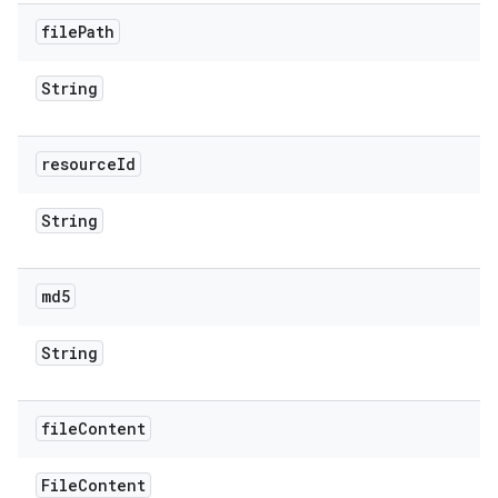
file
Path
String
resource
Id
String
md5
String
file
Content
File
Content