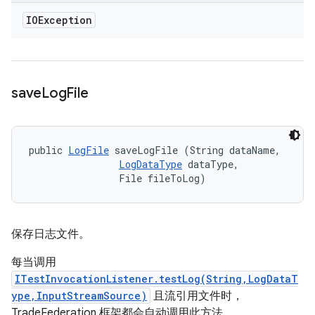
IOException
save
Log
File
public 
LogFile
 saveLogFile (String dataName, 

LogDataType
 dataType, 

                File fileToLog)
保存日志文件。
每当调用
ITestInvocationListener.testLog(String,LogDataT
ype,InputStreamSource)
且流引用文件时，
TradeFederation 框架都会自动调用此方法。