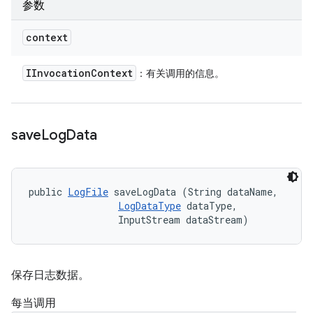
参数
context
IInvocation
Context
：有关调用的信息。
save
Log
Data
public 
LogFile
 saveLogData (String dataName, 

LogDataType
 dataType, 

                InputStream dataStream)
保存日志数据。
每当调用