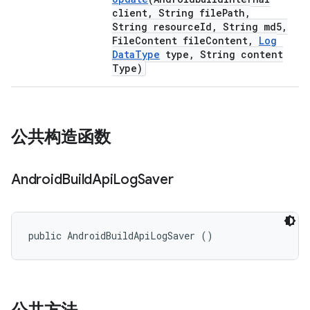
client
,
String file
Path
,
String resource
Id
,
String md5
,
File
Content file
Content
,
Log
Data
Type
type
,
String content
Type)
公共构造函数
Android
Build
Api
Log
Saver
public AndroidBuildApiLogSaver ()