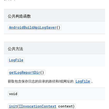
公共构造函数
Android
Build
Api
Log
Saver
()
公共方法
Log
File
get
Log
Report
Dir
()
LogFile
获取包含保存日志的目录的路径和/或网址的
。
void
init
(
IInvocation
Context
context)