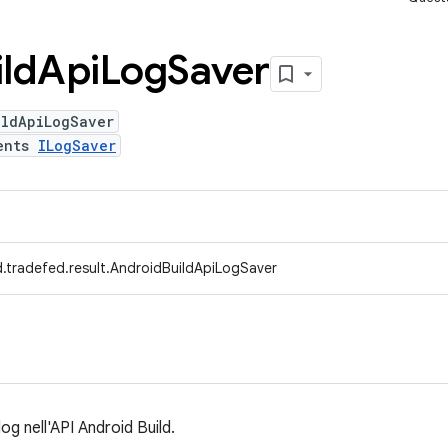
ild
Api
Log
Saver
ildApiLogSaver
ents
ILogSaver
.tradefed.result.AndroidBuildApiLogSaver
log nell'API Android Build.