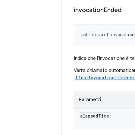
invocation
Ended
public void invocation
Indica che l'invocazione è t
Verrà chiamato automatica
ITestInvocationListene
Parametri
elapsed
Time