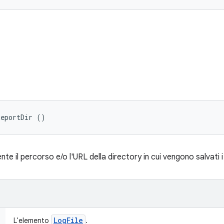
ReportDir ()
te il percorso e/o l'URL della directory in cui vengono salvati i
Log
File
L'elemento
.