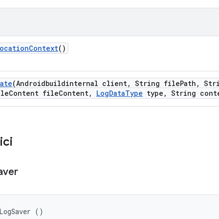
ocation
Context
()
ate
(Androidbuildinternal client
,
String file
Path
,
Stri
le
Content file
Content
,
Log
Data
Type
type
,
String cont
ici
aver
LogSaver ()