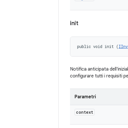
init
public void init (
IInv
Notifica anticipata dell'inizi
configurare tutti i requisiti p
Parametri
context