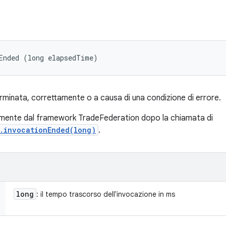
Ended (long elapsedTime)
erminata, correttamente o a causa di una condizione di errore.
mente dal framework TradeFederation dopo la chiamata di
r.invocationEnded(long)
.
long
: il tempo trascorso dell'invocazione in ms