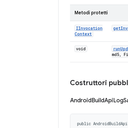
Metodi protetti
IInvocation
get
Inv
Context
void
run
Upd
md5
,
Fi
Costruttori pubbl
Android
Build
Api
Log
S
public AndroidBuildApi