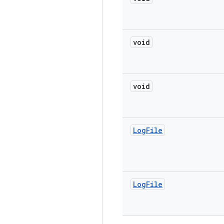
void
void
Log
File
Log
File