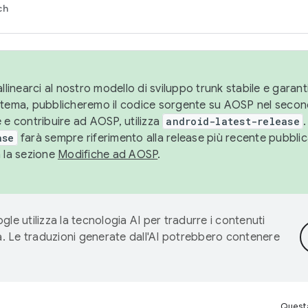
ch
llinearci al nostro modello di sviluppo trunk stabile e garantir
istema, pubblicheremo il codice sorgente su AOSP nel secon
 e contribuire ad AOSP, utilizza
android-latest-release
.
ase
farà sempre riferimento alla release più recente pubbli
a la sezione
Modifiche ad AOSP
.
gle utilizza la tecnologia AI per tradurre i contenuti
ta. Le traduzioni generate dall'AI potrebbero contenere
Questa