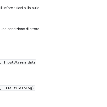
li informazioni sulla build.
 una condizione di errore.
,
Input
Stream data
,
File file
To
Log)