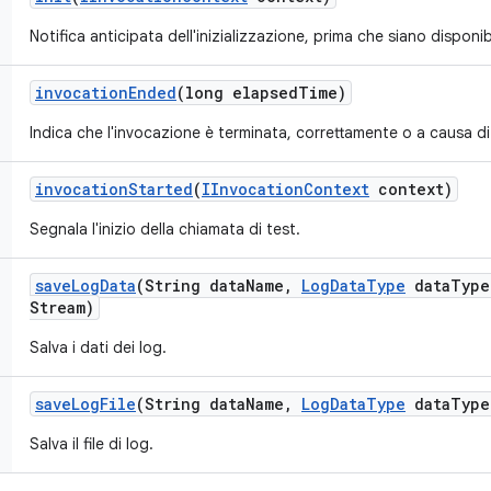
Notifica anticipata dell'inizializzazione, prima che siano disponibi
invocation
Ended
(long elapsed
Time)
Indica che l'invocazione è terminata, correttamente o a causa di
invocation
Started
(
IInvocation
Context
context)
Segnala l'inizio della chiamata di test.
save
Log
Data
(String data
Name
,
Log
Data
Type
data
Type
Stream)
Salva i dati dei log.
save
Log
File
(String data
Name
,
Log
Data
Type
data
Type
Salva il file di log.