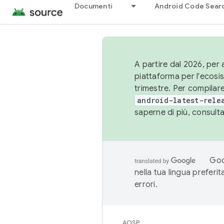
Documenti
Android Code Sear
A partire dal 2026, per a
piattaforma per l'ecos
trimestre. Per compilare
android-latest-rele
saperne di più, consult
Goo
nella tua lingua preferi
errori.
AOSP