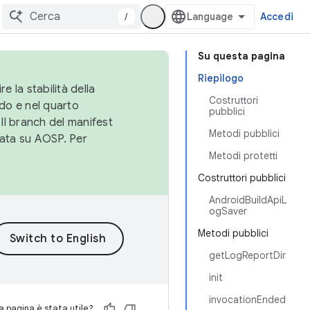
/
Accedi
Su questa pagina
Riepilogo
e la stabilità della
Costruttori
do e nel quarto
pubblici
 Il branch del manifest
Metodi pubblici
cata su AOSP. Per
Metodi protetti
Costruttori pubblici
AndroidBuildApiL
ogSaver
Metodi pubblici
getLogReportDir
init
invocationEnded
 pagina è stata utile?