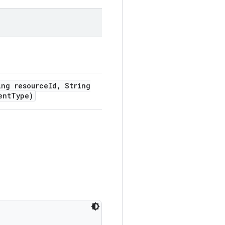
ng resource
Id
,
String
ent
Type)