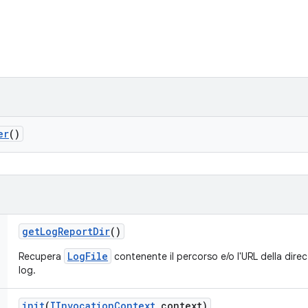
er
()
get
Log
Report
Dir
()
LogFile
Recupera
contenente il percorso e/o l'URL della direc
log.
init
(
IInvocation
Context
context)