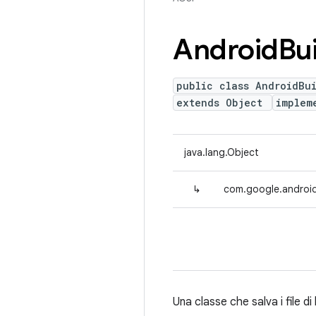
Android
Bu
public class AndroidBu
extends Object
implem
java.lang.Object
↳
com.google.android
Una classe che salva i file di 