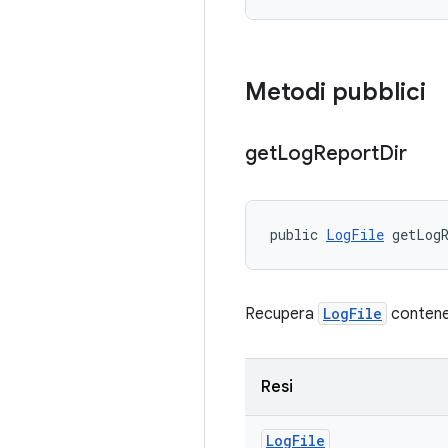
Metodi pubblici
get
Log
Report
Dir
public 
LogFile
 getLog
Recupera
LogFile
contenen
Resi
Log
File