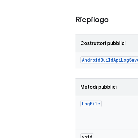
Riepilogo
Costruttori pubblici
Android
Build
Api
Log
Sav
Metodi pubblici
Log
File
void