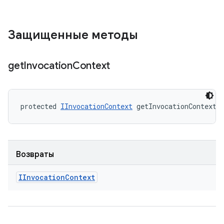
Защищенные методы
get
Invocation
Context
protected 
IInvocationContext
 getInvocationContext 
Возвраты
IInvocation
Context