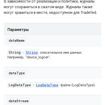
В зависимости от реализации и политики, журналы
могут сохраняться в сжатом виде. Журналы также
могут храниться в месте, недоступном для Tradefed.
Параметры
data
Name
String
String
:
описательное имя данных.
Например, "device_logcat".
data
Type
Log
Data
Type
Log
Data
Type
:
файла (LogDataType).
data
Stream