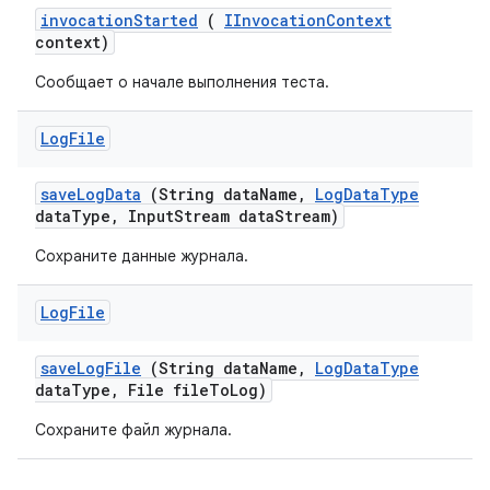
invocation
Started
(
IInvocation
Context
context)
Сообщает о начале выполнения теста.
Log
File
save
Log
Data
(String data
Name
,
Log
Data
Type
data
Type
,
Input
Stream data
Stream)
Сохраните данные журнала.
Log
File
save
Log
File
(String data
Name
,
Log
Data
Type
data
Type
,
File file
To
Log)
Сохраните файл журнала.