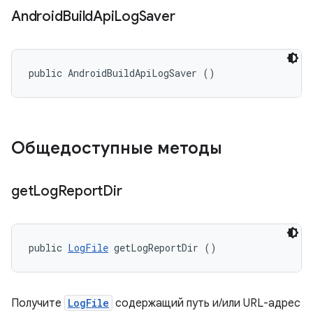
Android
Build
Api
Log
Saver
public AndroidBuildApiLogSaver ()
Общедоступные методы
get
Log
Report
Dir
public 
LogFile
 getLogReportDir ()
Получите
LogFile
содержащий путь и/или URL-адрес