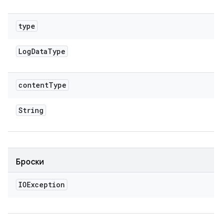
type
Log
Data
Type
content
Type
String
Броски
IOException