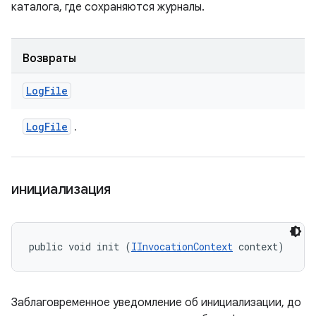
каталога, где сохраняются журналы.
Возвраты
Log
File
Log
File
.
инициализация
public void init (
IInvocationContext
 context)
Заблаговременное уведомление об инициализации, до