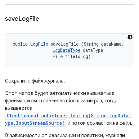
save
Log
File
public 
LogFile
 saveLogFile (String dataName, 

LogDataType
 dataType, 

                File fileToLog)
Сохраните файл журнала.
Этот метод будет автоматически вызываться
фреймворком TradeFederation всякий раз, когда
вызывается
ITestInvocationListener.testLog(String,LogDataT
ype,InputStreamSource)
и поток ссылается на файл.
В зависимости от реализации и политики, журналы