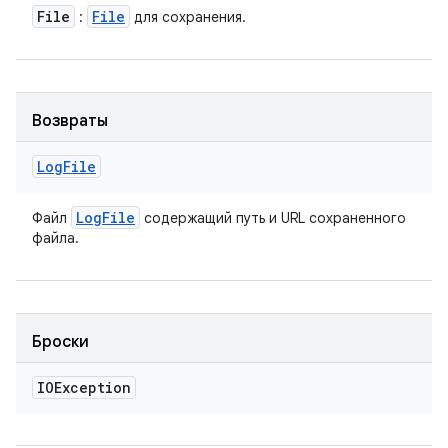
File
File
:
для сохранения.
Возвраты
Log
File
Log
File
Файл
содержащий путь и URL сохраненного
файла.
Броски
IOException