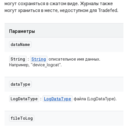
могут сохраняться в сжатом виде. Журналы также
могут храниться в месте, недоступном для Tradefed.
Параметры
data
Name
String
String
:
описательное имя данных.
Например, "device_logcat".
data
Type
Log
Data
Type
Log
Data
Type
:
файла (LogDataType).
file
To
Log