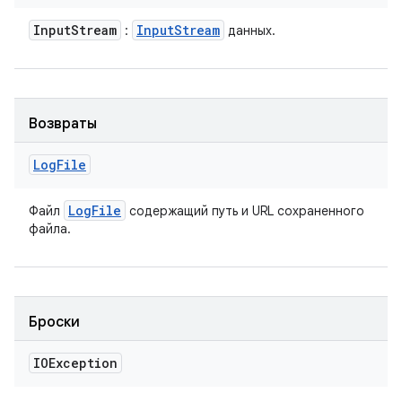
Input
Stream
Input
Stream
:
данных.
Возвраты
Log
File
Log
File
Файл
содержащий путь и URL сохраненного
файла.
Броски
IOException