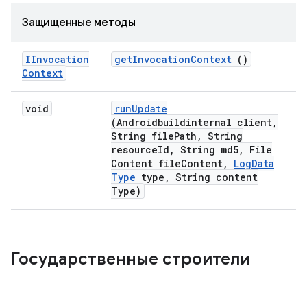
Защищенные методы
IInvocation
get
Invocation
Context
()
Context
void
run
Update
(Androidbuildinternal client
,
String file
Path
,
String
resource
Id
,
String md5
,
File
Content file
Content
,
Log
Data
Type
type
,
String content
Type)
Государственные строители