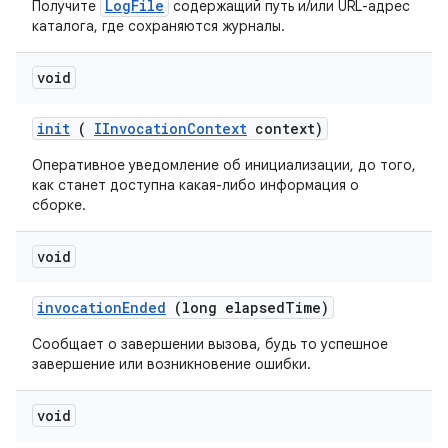
LogFile
Получите
содержащий путь и/или URL-адрес
каталога, где сохраняются журналы.
void
init
(
IInvocation
Context
context)
Оперативное уведомление об инициализации, до того,
как станет доступна какая-либо информация о
сборке.
void
invocation
Ended
(long elapsed
Time)
Сообщает о завершении вызова, будь то успешное
завершение или возникновение ошибки.
void