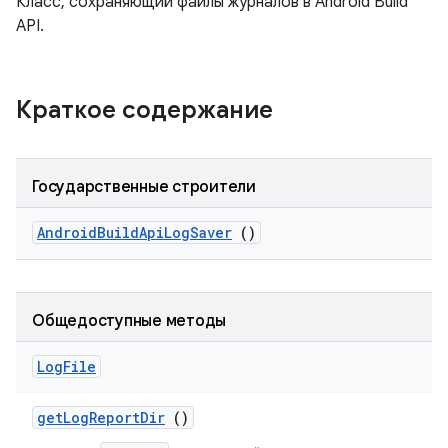
Класс, сохраняющий файлы журналов в Android Build
API.
Краткое содержание
Государственные строители
Android
Build
Api
Log
Saver
()
Общедоступные методы
Log
File
get
Log
Report
Dir
()