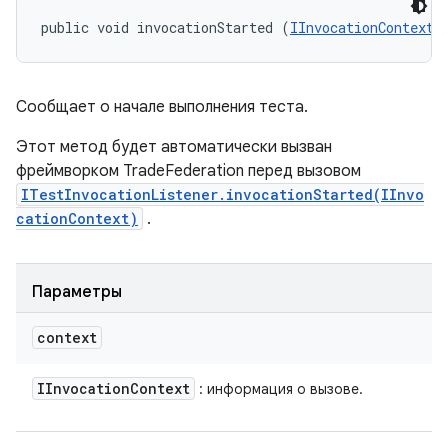
public void invocationStarted (
IInvocationContext
 
Сообщает о начале выполнения теста.
Этот метод будет автоматически вызван
фреймворком TradeFederation перед вызовом
ITestInvocationListener.invocationStarted(IInvo
cationContext)
.
Параметры
context
IInvocation
Context
: информация о вызове.