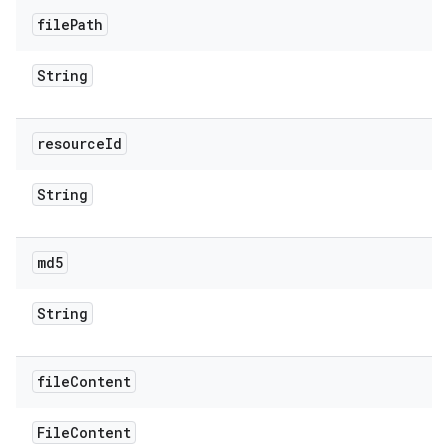
file
Path
String
resource
Id
String
md5
String
file
Content
File
Content