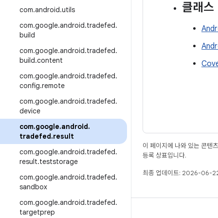
클래스
com
.
android
.
utils
com
.
google
.
android
.
tradefed
.
Andr
build
Andr
com
.
google
.
android
.
tradefed
.
build
.
content
Cove
com
.
google
.
android
.
tradefed
.
config
.
remote
com
.
google
.
android
.
tradefed
.
device
com
.
google
.
android
.
tradefed
.
result
이 페이지에 나와 있는 콘텐
com
.
google
.
android
.
tradefed
.
등록 상표입니다.
result
.
teststorage
최종 업데이트: 2026-06-22
com
.
google
.
android
.
tradefed
.
sandbox
com
.
google
.
android
.
tradefed
.
targetprep
빌드