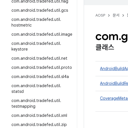
com
.
android
.
tradefed
.
util
.
flag
com
.
android
.
tradefed
.
util
.
gcs
AOSP
문서
com
.
android
.
tradefed
.
util
.
hostmetric
com
.
g
com
.
android
.
tradefed
.
util
.
image
com
.
android
.
tradefed
.
util
.
클래스
keystore
com
.
android
.
tradefed
.
util
.
net
com
.
android
.
tradefed
.
util
.
proto
AndroidBuildA
com
.
android
.
tradefed
.
util
.
sl4a
AndroidBuildRe
com
.
android
.
tradefed
.
util
.
statsd
CoverageMeta
com
.
android
.
tradefed
.
util
.
testmapping
com
.
android
.
tradefed
.
util
.
xml
com
.
android
.
tradefed
.
util
.
zip