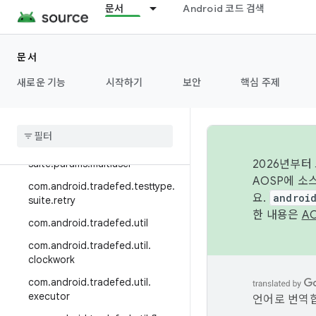
com.android.tradefed.testtype.r
문서
Android 코드 검색
ust
com.android.tradefed.testtype.s
uite
문서
com.android.tradefed.testtype.s
새로운 기능
시작하기
보안
핵심 주제
uite.module
com
.
android
.
tradefed
.
testtype
.
suite
.
params
com
.
android
.
tradefed
.
testtype
.
suite
.
params
.
multiuser
2026년부터
AOSP에 소
com
.
android
.
tradefed
.
testtype
.
요.
androi
suite
.
retry
한 내용은
A
com
.
android
.
tradefed
.
util
com
.
android
.
tradefed
.
util
.
clockwork
com
.
android
.
tradefed
.
util
.
executor
언어로 번역합