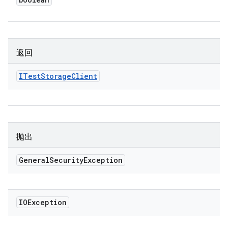
返回
ITest
Storage
Client
抛出
General
Security
Exception
IOException