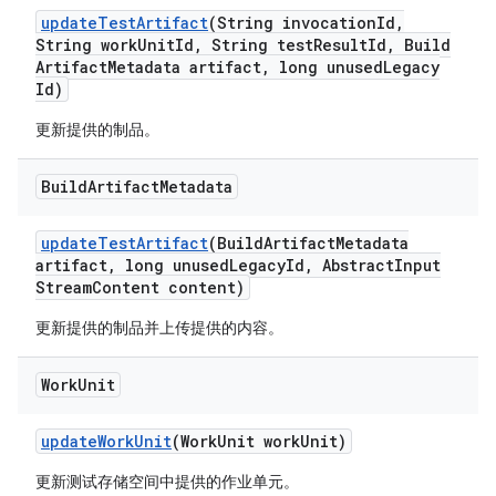
update
Test
Artifact
(String invocation
Id
,
String work
Unit
Id
,
String test
Result
Id
,
Build
Artifact
Metadata artifact
,
long unused
Legacy
Id)
更新提供的制品。
Build
Artifact
Metadata
update
Test
Artifact
(Build
Artifact
Metadata
artifact
,
long unused
Legacy
Id
,
Abstract
Input
Stream
Content content)
更新提供的制品并上传提供的内容。
Work
Unit
update
Work
Unit
(Work
Unit work
Unit)
更新测试存储空间中提供的作业单元。