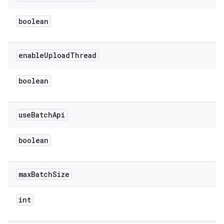
boolean
enable
Upload
Thread
boolean
use
Batch
Api
boolean
max
Batch
Size
int