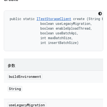
public static 
ITestStorageClient
 create (String bui
                boolean useLegacyMigration, 

                boolean enableUploadThread, 

                boolean useBatchApi, 

                int maxBatchSize, 

                int insertBatchSize)
参数
build
Environment
String
use
Legacy
Migration