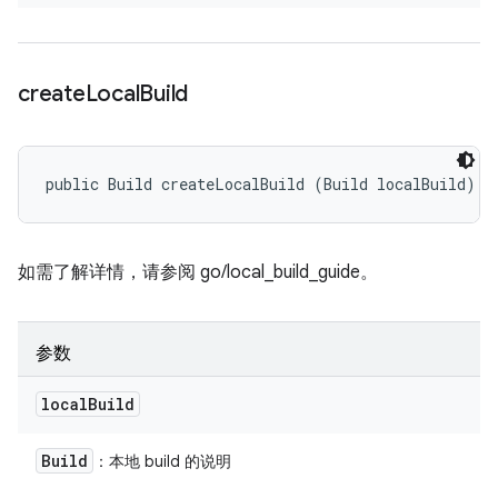
create
Local
Build
public Build createLocalBuild (Build localBuild)
如需了解详情，请参阅 go/local_build_guide。
参数
local
Build
Build
：本地 build 的说明