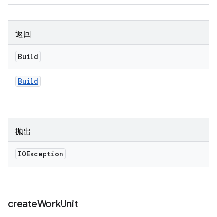
返回
Build
Build
抛出
IOException
create
Work
Unit