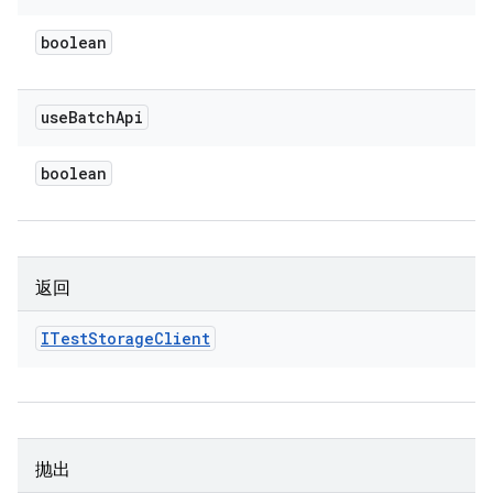
boolean
use
Batch
Api
boolean
返回
ITest
Storage
Client
抛出