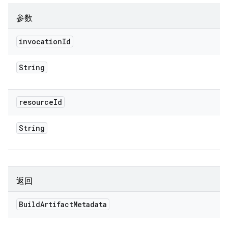
参数
invocation
Id
String
resource
Id
String
返回
Build
Artifact
Metadata