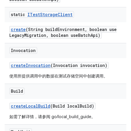
static
ITest
Storage
Client
create
(String build
Environment
,
boolean use
Legacy
Migration
,
boolean use
Batch
Api)
Invocation
create
Invocation
(Invocation invocation)
使用所提供调用中的数据在测试存储空间中创建调用。
Build
create
Local
Build
(Build local
Build)
如需了解详情，请参阅 go/local_build_guide。