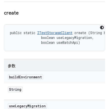
create
public static 
ITestStorageClient
 create (String bui
                boolean useLegacyMigration, 

                boolean useBatchApi)
参数
build
Environment
String
use
Legacy
Migration