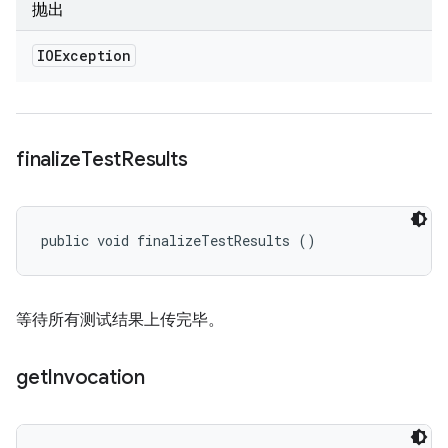
抛出
IOException
finalize
Test
Results
public void finalizeTestResults ()
等待所有测试结果上传完毕。
get
Invocation