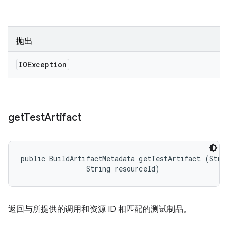
抛出
IOException
get
Test
Artifact
public BuildArtifactMetadata getTestArtifact (Strin
                String resourceId)
返回与所提供的调用和资源 ID 相匹配的测试制品。