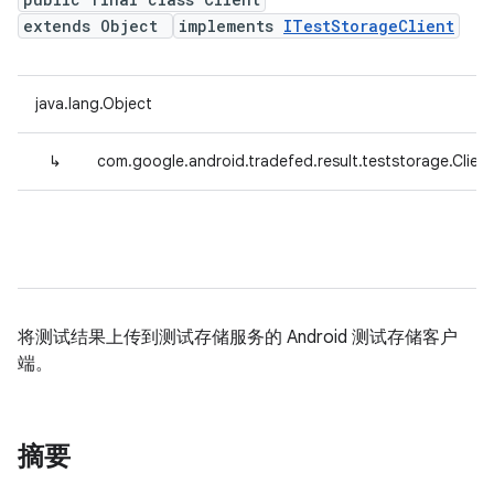
extends Object
implements
ITestStorageClient
java.lang.Object
↳
com.google.android.tradefed.result.teststorage.Client
将测试结果上传到测试存储服务的 Android 测试存储客户
端。
摘要