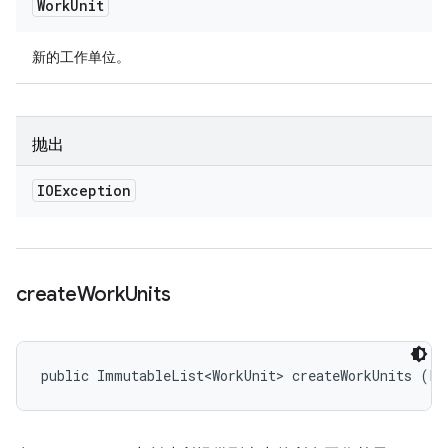
Work
Unit
新的工作单位。
抛出
IOException
create
Work
Units
public ImmutableList<WorkUnit> createWorkUnits (Li