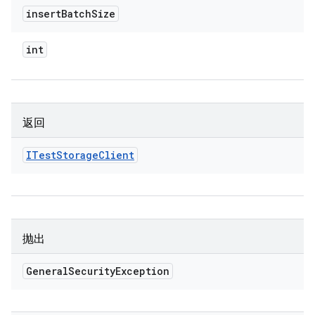
insert
Batch
Size
int
返回
ITest
Storage
Client
抛出
General
Security
Exception