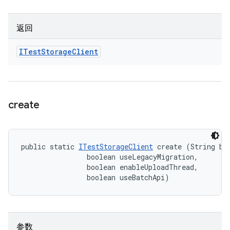
返回
ITest
Storage
Client
create
public static 
ITestStorageClient
 create (String bui
                boolean useLegacyMigration, 

                boolean enableUploadThread, 

                boolean useBatchApi)
参数