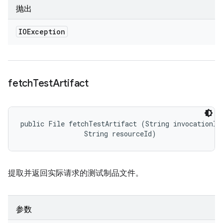
抛出
IOException
fetch
Test
Artifact
public File fetchTestArtifact (String invocationId,
                String resourceId)
提取并返回实际请求的测试制品文件。
参数