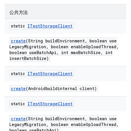
公共方法
static
ITest
Storage
Client
create
(String build
Environment
,
boolean use
Legacy
Migration
,
boolean enable
Upload
Thread
,
boolean use
Batch
Api
,
int max
Batch
Size
,
int
insert
Batch
Size)
static
ITest
Storage
Client
create
(Androidbuildinternal client)
static
ITest
Storage
Client
create
(String build
Environment
,
boolean use
Legacy
Migration
,
boolean enable
Upload
Thread
,
boolean use
Batch
Api)