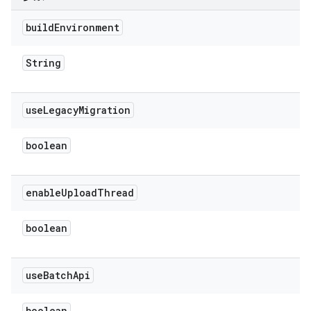
build
Environment
String
use
Legacy
Migration
boolean
enable
Upload
Thread
boolean
use
Batch
Api
boolean