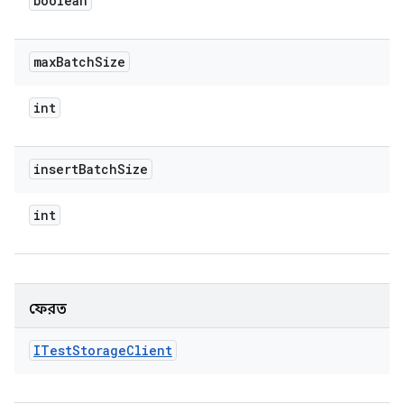
boolean
max
Batch
Size
int
insert
Batch
Size
int
ফেরত
ITest
Storage
Client