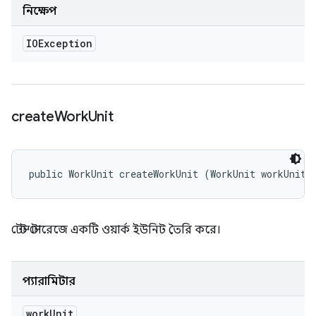
নিক্ষেপ
IOException
create
Work
Unit
public WorkUnit createWorkUnit (WorkUnit workUnit)
টেস্ট স্টোরেজে একটি ওয়ার্ক ইউনিট তৈরি করে।
প্যারামিটার
work
Unit