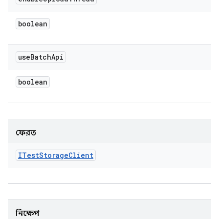
boolean
use
Batch
Api
boolean
ফেরত
ITest
Storage
Client
নিক্ষেপ