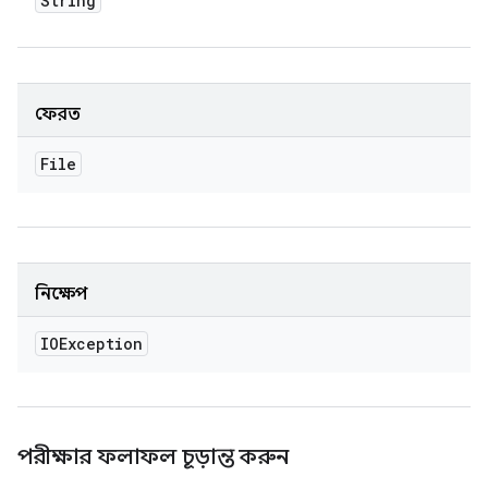
String
ফেরত
File
নিক্ষেপ
IOException
পরীক্ষার ফলাফল চূড়ান্ত করুন