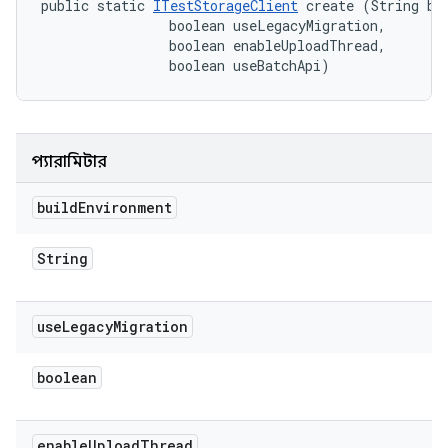
public static 
ITestStorageClient
 create (String bui
                boolean useLegacyMigration, 

                boolean enableUploadThread, 

                boolean useBatchApi)
প্যারামিটার
build
Environment
String
use
Legacy
Migration
boolean
enable
Upload
Thread