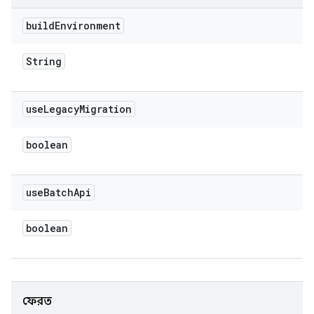
build
Environment
String
use
Legacy
Migration
boolean
use
Batch
Api
boolean
ফেরত