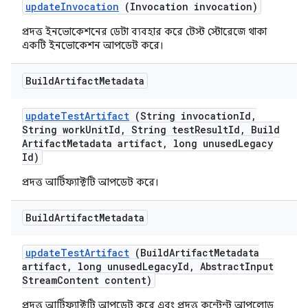
update
Invocation
(Invocation invocation)
প্রদত্ত ইনভোকেশনের ডেটা ব্যবহার করে টেস্ট স্টোরেজে থাকা
একটি ইনভোকেশন আপডেট করে।
Build
Artifact
Metadata
update
Test
Artifact
(String invocation
Id
,
String work
Unit
Id
,
String test
Result
Id
,
Build
Artifact
Metadata artifact
,
long unused
Legacy
Id)
প্রদত্ত আর্টিফ্যাক্টটি আপডেট করে।
Build
Artifact
Metadata
update
Test
Artifact
(Build
Artifact
Metadata
artifact
,
long unused
Legacy
Id
,
Abstract
Input
Stream
Content content)
প্রদত্ত আর্টিফ্যাক্টটি আপডেট করে এবং প্রদত্ত কন্টেন্ট আপলোড