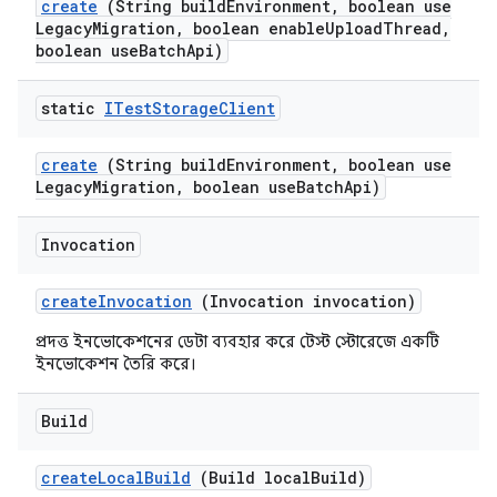
create
(String build
Environment
,
boolean use
Legacy
Migration
,
boolean enable
Upload
Thread
,
boolean use
Batch
Api)
static
ITest
Storage
Client
create
(String build
Environment
,
boolean use
Legacy
Migration
,
boolean use
Batch
Api)
Invocation
create
Invocation
(Invocation invocation)
প্রদত্ত ইনভোকেশনের ডেটা ব্যবহার করে টেস্ট স্টোরেজে একটি
ইনভোকেশন তৈরি করে।
Build
create
Local
Build
(Build local
Build)