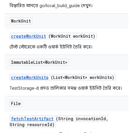
বিস্তারিত জানতে go/local_build_guide দেখুন।
Work
Unit
create
Work
Unit
(Work
Unit work
Unit)
টেস্ট স্টোরেজে একটি ওয়ার্ক ইউনিট তৈরি করে।
Immutable
List<Work
Unit>
create
Work
Units
(List<Work
Unit> work
Units)
TestStorage-এ প্রদত্ত তালিকার সমস্ত ওয়ার্ক ইউনিট তৈরি করে।
File
fetch
Test
Artifact
(String invocation
Id
,
String resource
Id)