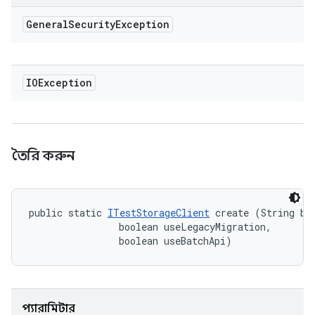
General
Security
Exception
IOException
তৈরি করুন
public static 
ITestStorageClient
 create (String bui
                boolean useLegacyMigration, 

                boolean useBatchApi)
প্যারামিটার