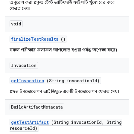
অনুরোধ করা প্রকৃত টেস্ট আর্টিফ্যাক্ট ফাইলটি খুঁজে বের করে
ফেরত দেয়।
void
finalize
Test
Results
()
সকল পরীক্ষার ফলাফল আপলোড হওয়া পর্যন্ত অপেক্ষা করে।
Invocation
get
Invocation
(String invocation
Id)
প্রদত্ত ইনভোকেশন আইডিযুক্ত একটি ইনভোকেশন ফেরত দেয়।
Build
Artifact
Metadata
get
Test
Artifact
(String invocation
Id
,
String
resource
Id)