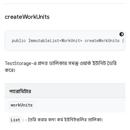
create
Work
Units
public ImmutableList<WorkUnit> createWorkUnits (Li
TestStorage-এ প্রদত্ত তালিকার সমস্ত ওয়ার্ক ইউনিট তৈরি
করে।
প্যারামিটার
work
Units
List
: - তৈরি করার জন্য কর্ম ইউনিটগুলির তালিকা।