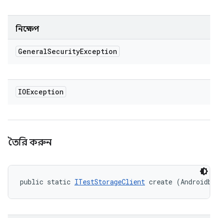
নিক্ষেপ
General
Security
Exception
IOException
তৈরি করুন
public static 
ITestStorageClient
 create (Androidbu