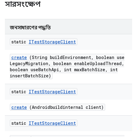
সারসংক্ষেপ
জনসাধারণের পদ্ধতি
static
ITest
Storage
Client
create
(String build
Environment
,
boolean use
Legacy
Migration
,
boolean enable
Upload
Thread
,
boolean use
Batch
Api
,
int max
Batch
Size
,
int
insert
Batch
Size)
static
ITest
Storage
Client
create
(Androidbuildinternal client)
static
ITest
Storage
Client