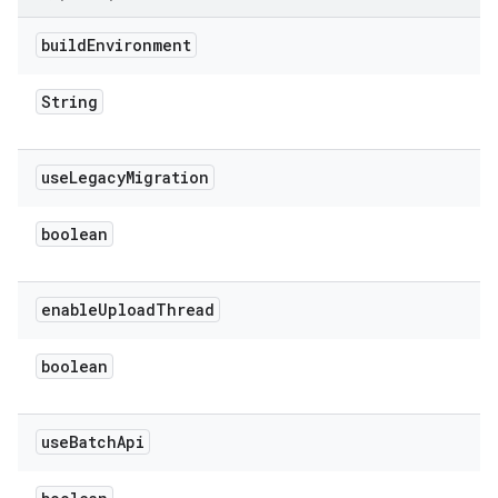
build
Environment
String
use
Legacy
Migration
boolean
enable
Upload
Thread
boolean
use
Batch
Api