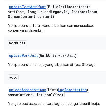
update
Test
Artifact
(Build
Artifact
Metadata
artifact
,
long unused
Legacy
Id
,
Abstract
Input
Stream
Content content)
Memperbarui artefak yang diberikan dan mengupload
konten yang diberikan.
Work
Unit
update
Work
Unit
(Work
Unit work
Unit)
Memperbarui unit kerja yang diberikan di Test Storage.
void
upload
Associations
(List<
Log
Association
>
associations
,
int pool
Size)
Mengupload asosiasi antara log dan pengujian/unit kerja.