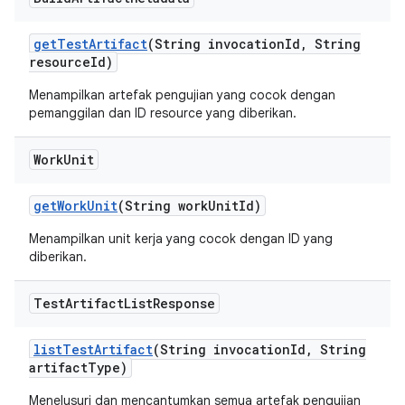
get
Test
Artifact
(String invocation
Id
,
String
resource
Id)
Menampilkan artefak pengujian yang cocok dengan
pemanggilan dan ID resource yang diberikan.
Work
Unit
get
Work
Unit
(String work
Unit
Id)
Menampilkan unit kerja yang cocok dengan ID yang
diberikan.
Test
Artifact
List
Response
list
Test
Artifact
(String invocation
Id
,
String
artifact
Type)
Menelusuri dan mencantumkan semua artefak pengujian