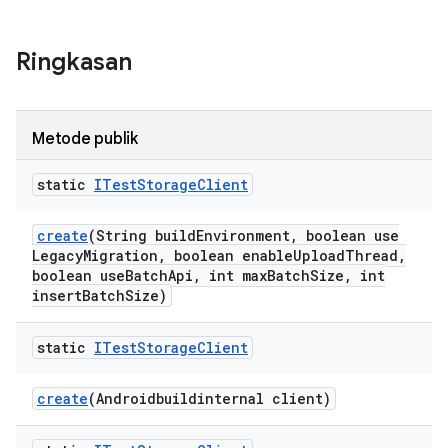
Ringkasan
Metode publik
static
ITest
Storage
Client
create
(String build
Environment
,
boolean use
Legacy
Migration
,
boolean enable
Upload
Thread
,
boolean use
Batch
Api
,
int max
Batch
Size
,
int
insert
Batch
Size)
static
ITest
Storage
Client
create
(Androidbuildinternal client)