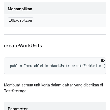
Menampilkan
IOException
create
Work
Units
public ImmutableList<WorkUnit> createWorkUnits (Li
Membuat semua unit kerja dalam daftar yang diberikan di
TestStorage.
Parameter