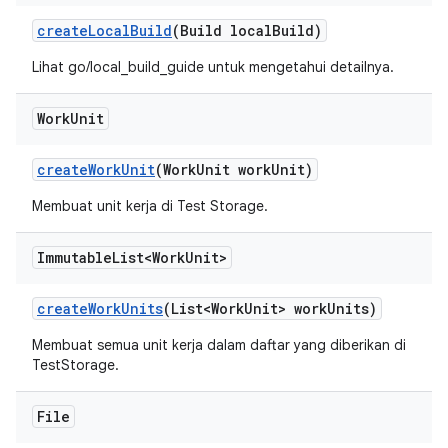
create
Local
Build
(Build local
Build)
Lihat go/local_build_guide untuk mengetahui detailnya.
Work
Unit
create
Work
Unit
(Work
Unit work
Unit)
Membuat unit kerja di Test Storage.
Immutable
List<Work
Unit>
create
Work
Units
(List<Work
Unit> work
Units)
Membuat semua unit kerja dalam daftar yang diberikan di
TestStorage.
File