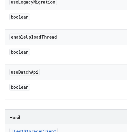
use
Legacy
Migration
boolean
enable
Upload
Thread
boolean
use
Batch
Api
boolean
Hasil
ITest
Storage
Client