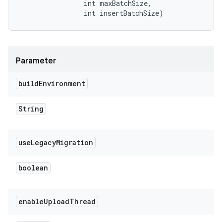
                int maxBatchSize, 

                int insertBatchSize)
Parameter
build
Environment
String
use
Legacy
Migration
boolean
enable
Upload
Thread