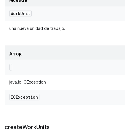
Muestra
Work
Unit
una nueva unidad de trabajo.
Arroja
java.io.IOException
IOException
create
Work
Units