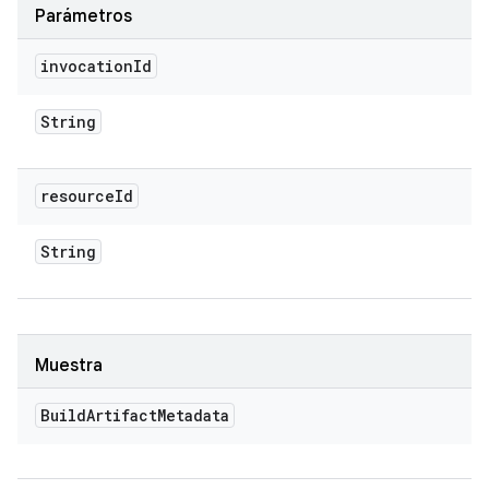
Parámetros
invocation
Id
String
resource
Id
String
Muestra
Build
Artifact
Metadata