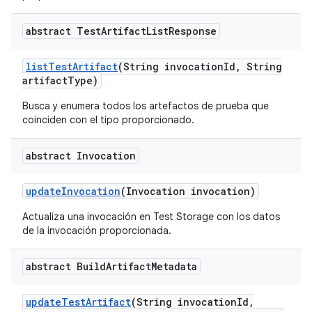
abstract Test
Artifact
List
Response
list
Test
Artifact
(String invocation
Id
,
String
artifact
Type)
Busca y enumera todos los artefactos de prueba que
coinciden con el tipo proporcionado.
abstract Invocation
update
Invocation
(Invocation invocation)
Actualiza una invocación en Test Storage con los datos
de la invocación proporcionada.
abstract Build
Artifact
Metadata
update
Test
Artifact
(String invocation
Id
,