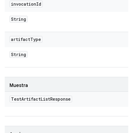
invocation
Id
String
artifact
Type
String
Muestra
Test
Artifact
List
Response