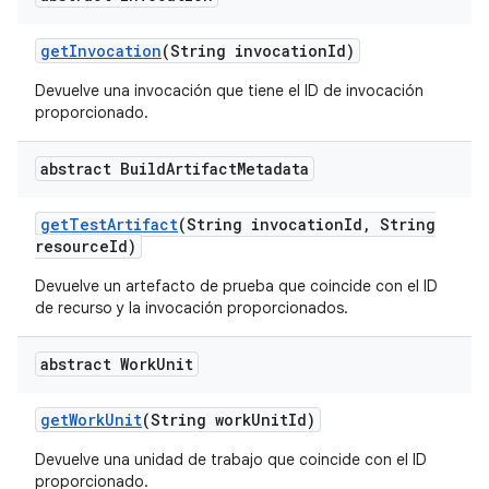
get
Invocation
(String invocation
Id)
Devuelve una invocación que tiene el ID de invocación
proporcionado.
abstract Build
Artifact
Metadata
get
Test
Artifact
(String invocation
Id
,
String
resource
Id)
Devuelve un artefacto de prueba que coincide con el ID
de recurso y la invocación proporcionados.
abstract Work
Unit
get
Work
Unit
(String work
Unit
Id)
Devuelve una unidad de trabajo que coincide con el ID
proporcionado.