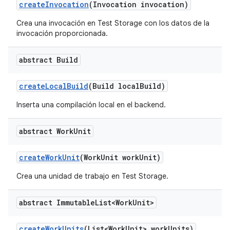
create
Invocation
(Invocation invocation)
Crea una invocación en Test Storage con los datos de la
invocación proporcionada.
abstract Build
create
Local
Build
(Build local
Build)
Inserta una compilación local en el backend.
abstract Work
Unit
create
Work
Unit
(Work
Unit work
Unit)
Crea una unidad de trabajo en Test Storage.
abstract Immutable
List<Work
Unit>
create
Work
Units
(List<Work
Unit> work
Units)