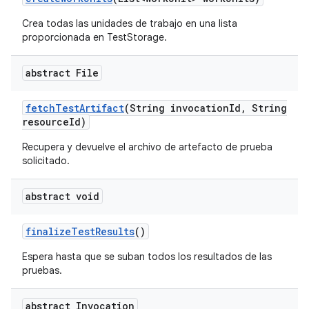
Crea todas las unidades de trabajo en una lista
proporcionada en TestStorage.
abstract File
fetch
Test
Artifact
(String invocation
Id
,
String
resource
Id)
Recupera y devuelve el archivo de artefacto de prueba
solicitado.
abstract void
finalize
Test
Results
()
Espera hasta que se suban todos los resultados de las
pruebas.
abstract Invocation