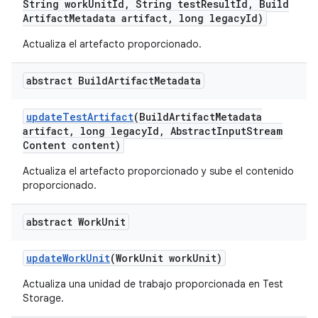
String work
Unit
Id
,
String test
Result
Id
,
Build
Artifact
Metadata artifact
,
long legacy
Id)
Actualiza el artefacto proporcionado.
abstract Build
Artifact
Metadata
update
Test
Artifact
(Build
Artifact
Metadata
artifact
,
long legacy
Id
,
Abstract
Input
Stream
Content content)
Actualiza el artefacto proporcionado y sube el contenido
proporcionado.
abstract Work
Unit
update
Work
Unit
(Work
Unit work
Unit)
Actualiza una unidad de trabajo proporcionada en Test
Storage.