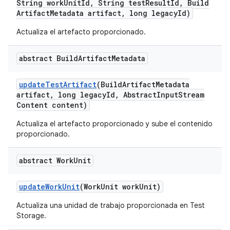
String work
Unit
Id
,
String test
Result
Id
,
Build
Artifact
Metadata artifact
,
long legacy
Id)
Actualiza el artefacto proporcionado.
abstract Build
Artifact
Metadata
update
Test
Artifact
(Build
Artifact
Metadata
artifact
,
long legacy
Id
,
Abstract
Input
Stream
Content content)
Actualiza el artefacto proporcionado y sube el contenido
proporcionado.
abstract Work
Unit
update
Work
Unit
(Work
Unit work
Unit)
Actualiza una unidad de trabajo proporcionada en Test
Storage.