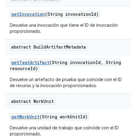
get
Invocation
(String invocation
Id)
Devuelve una invocación que tiene el ID de invocación
proporcionado.
abstract Build
Artifact
Metadata
get
Test
Artifact
(String invocation
Id
,
String
resource
Id)
Devuelve un artefacto de prueba que coincide con el ID
de recurso y la invocación proporcionados.
abstract Work
Unit
get
Work
Unit
(String work
Unit
Id)
Devuelve una unidad de trabajo que coincide con el ID
proporcionado.