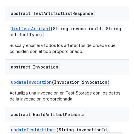
abstract Test
Artifact
List
Response
list
Test
Artifact
(String invocation
Id
,
String
artifact
Type)
Busca y enumera todos los artefactos de prueba que
coinciden con el tipo proporcionado.
abstract Invocation
update
Invocation
(Invocation invocation)
Actualiza una invocación en Test Storage con los datos
de la invocación proporcionada.
abstract Build
Artifact
Metadata
update
Test
Artifact
(String invocation
Id
,