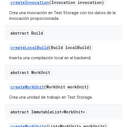
create
Invocation
(Invocation invocation)
Crea una invocación en Test Storage con los datos de la
invocación proporcionada.
abstract Build
create
Local
Build
(Build local
Build)
Inserta una compilación local en el backend.
abstract Work
Unit
create
Work
Unit
(Work
Unit work
Unit)
Crea una unidad de trabajo en Test Storage.
abstract Immutable
List<Work
Unit>
create
Work
Units
(List<Work
Unit> work
Units)