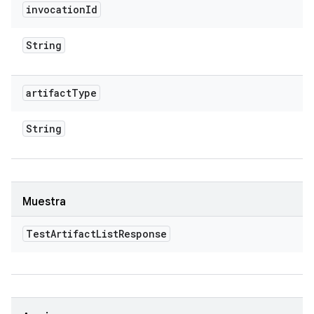
invocation
Id
String
artifact
Type
String
Muestra
Test
Artifact
List
Response