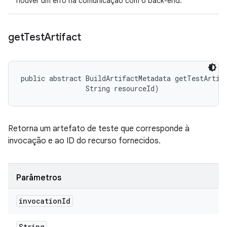
houver um erro na comunicação com o back-end.
get
Test
Artifact
public abstract BuildArtifactMetadata getTestArtifa
                String resourceId)
Retorna um artefato de teste que corresponde à
invocação e ao ID do recurso fornecidos.
Parâmetros
invocation
Id
String