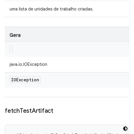
uma lista de unidades de trabalho criadas.
Gera
java.io.IOException
IOException
fetch
Test
Artifact