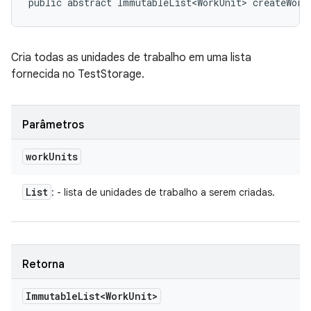
public abstract ImmutableList<WorkUnit> createWork
Cria todas as unidades de trabalho em uma lista
fornecida no TestStorage.
Parâmetros
work
Units
List
: - lista de unidades de trabalho a serem criadas.
Retorna
Immutable
List<Work
Unit>