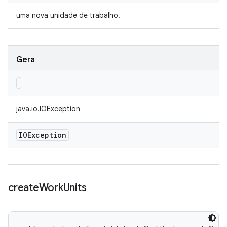
uma nova unidade de trabalho.
Gera
java.io.IOException
IOException
create
Work
Units