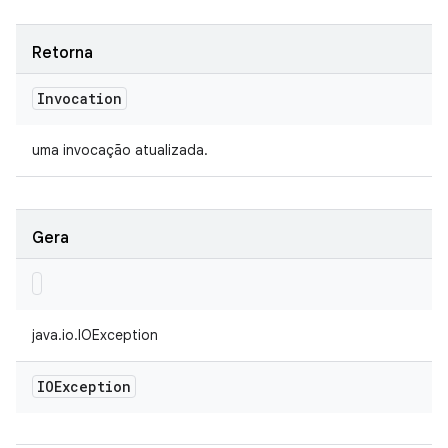
Retorna
Invocation
uma invocação atualizada.
Gera
java.io.IOException
IOException