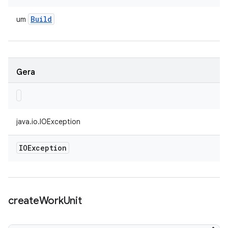
Build
um
Gera
java.io.IOException
IOException
create
Work
Unit