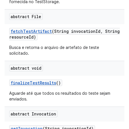
fornecida no TestStorage.
abstract File
fetch
Test
Artifact
(String invocation
Id
,
String
resource
Id)
Busca e retorna o arquivo de artefato de teste
solicitado.
abstract void
finalize
Test
Results
()
Aguarde até que todos os resultados do teste sejam
enviados.
abstract Invocation
get
Invocation
(String invocation
Id)