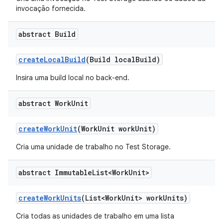
invocação fornecida.
abstract Build
create
Local
Build
(Build local
Build)
Insira uma build local no back-end.
abstract Work
Unit
create
Work
Unit
(Work
Unit work
Unit)
Cria uma unidade de trabalho no Test Storage.
abstract Immutable
List<Work
Unit>
create
Work
Units
(List<Work
Unit> work
Units)
Cria todas as unidades de trabalho em uma lista