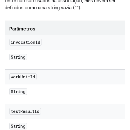
teste não são usados na associação, eles devem ser
definidos como uma string vazia ("").
Parâmetros
invocation
Id
String
work
Unit
Id
String
test
Result
Id
String