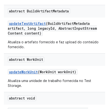
abstract Build
Artifact
Metadata
update
Test
Artifact
(Build
Artifact
Metadata
artifact
,
long legacy
Id
,
Abstract
Input
Stream
Content content)
Atualiza o artefato fornecido e faz upload do conteúdo
fornecido.
abstract Work
Unit
update
Work
Unit
(Work
Unit work
Unit)
Atualiza uma unidade de trabalho fornecida no Test
Storage.
abstract void