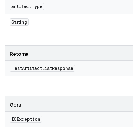
artifact
Type
String
Retorna
Test
Artifact
List
Response
Gera
IOException