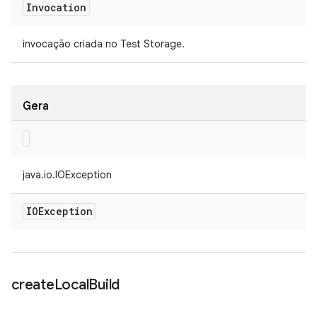
Invocation
invocação criada no Test Storage.
Gera
java.io.IOException
IOException
create
Local
Build