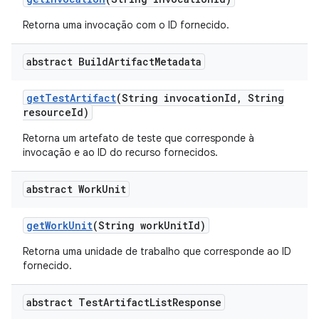
Retorna uma invocação com o ID fornecido.
abstract Build
Artifact
Metadata
get
Test
Artifact
(String invocation
Id
,
String
resource
Id)
Retorna um artefato de teste que corresponde à
invocação e ao ID do recurso fornecidos.
abstract Work
Unit
get
Work
Unit
(String work
Unit
Id)
Retorna uma unidade de trabalho que corresponde ao ID
fornecido.
abstract Test
Artifact
List
Response