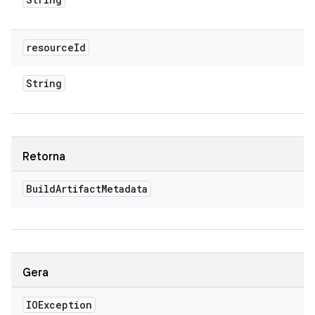
resource
Id
String
Retorna
Build
Artifact
Metadata
Gera
IOException