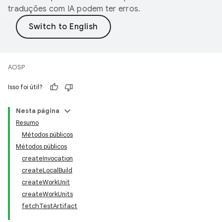
traduções com IA podem ter erros.
AOSP
Isso foi útil?
Nesta página
Resumo
Métodos públicos
Métodos públicos
createInvocation
createLocalBuild
createWorkUnit
createWorkUnits
fetchTestArtifact