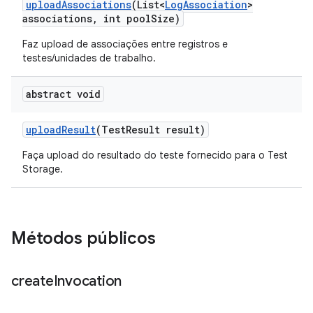
upload
Associations
(List<
Log
Association
>
associations
,
int pool
Size)
Faz upload de associações entre registros e
testes/unidades de trabalho.
abstract void
upload
Result
(Test
Result result)
Faça upload do resultado do teste fornecido para o Test
Storage.
Métodos públicos
create
Invocation