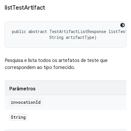
list
Test
Artifact
public abstract TestArtifactListResponse listTestAr
                String artifactType)
Pesquisa e lista todos os artefatos de teste que
correspondem ao tipo fornecido.
Parâmetros
invocation
Id
String