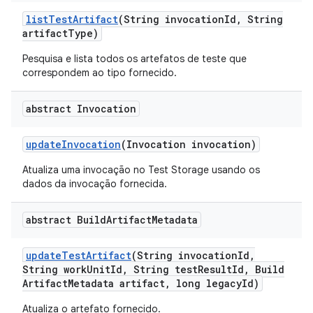
list
Test
Artifact
(String invocation
Id
,
String
artifact
Type)
Pesquisa e lista todos os artefatos de teste que
correspondem ao tipo fornecido.
abstract Invocation
update
Invocation
(Invocation invocation)
Atualiza uma invocação no Test Storage usando os
dados da invocação fornecida.
abstract Build
Artifact
Metadata
update
Test
Artifact
(String invocation
Id
,
String work
Unit
Id
,
String test
Result
Id
,
Build
Artifact
Metadata artifact
,
long legacy
Id)
Atualiza o artefato fornecido.