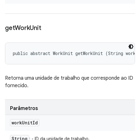
get
Work
Unit
public abstract WorkUnit getWorkUnit (String workU
Retorna uma unidade de trabalho que corresponde ao ID
fornecido.
Parâmetros
work
Unit
Id
String
: - ID da unidade de trabalho.