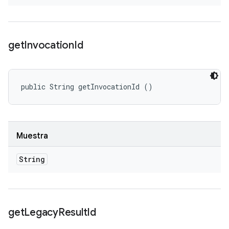
get
Invocation
Id
public String getInvocationId ()
Muestra
String
get
Legacy
Result
Id