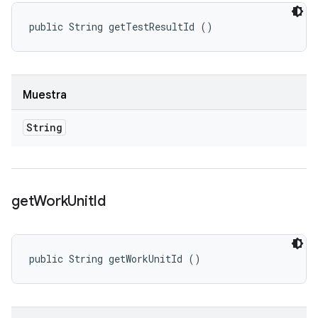
public String getTestResultId ()
Muestra
String
get
Work
Unit
Id
public String getWorkUnitId ()