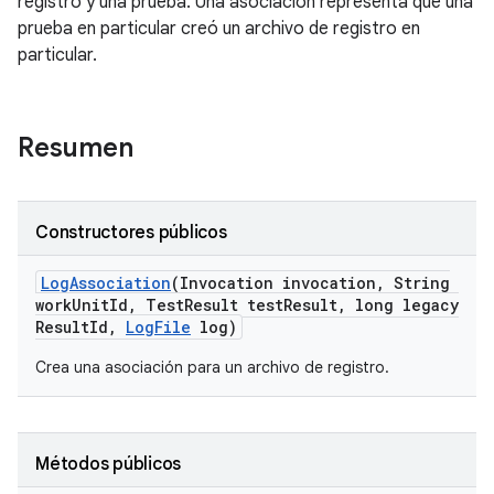
registro y una prueba. Una asociación representa que una
prueba en particular creó un archivo de registro en
particular.
Resumen
Constructores públicos
Log
Association
(Invocation invocation
,
String
work
Unit
Id
,
Test
Result test
Result
,
long legacy
Result
Id
,
Log
File
log)
Crea una asociación para un archivo de registro.
Métodos públicos