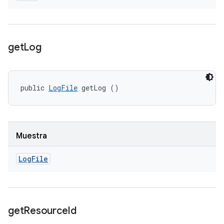
get
Log
public 
LogFile
 getLog ()
Muestra
Log
File
get
Resource
Id