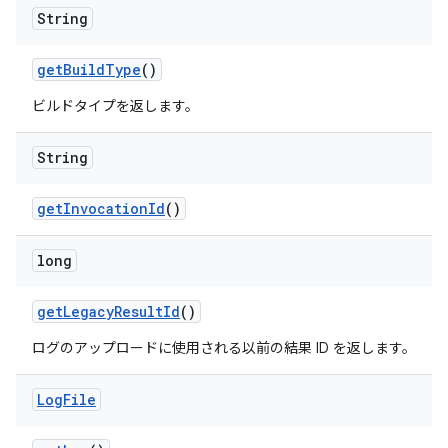
String
get
Build
Type
()
ビルドタイプを返します。
String
get
Invocation
Id
()
long
get
Legacy
Result
Id
()
ログのアップロードに使用される以前の結果 ID を返します。
Log
File