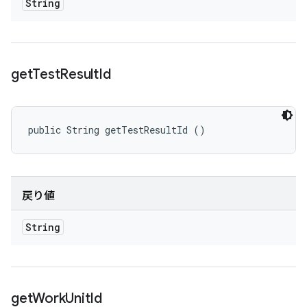
String
get
Test
Result
Id
public String getTestResultId ()
戻り値
String
get
Work
Unit
Id