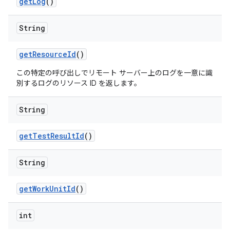
get
Log
()
String
get
Resource
Id
()
この特定の呼び出しでリモート サーバー上のログを一意に識
別するログのリソース ID を返します。
String
get
Test
Result
Id
()
String
get
Work
Unit
Id
()
int