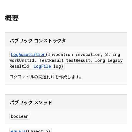
概要
パブリック コンストラクタ
Log
Association
(Invocation invocation
,
String
work
Unit
Id
,
Test
Result test
Result
,
long legacy
Result
Id
,
Log
File
log)
ログファイルの関連付けを作成します。
パブリック メソッド
boolean
equals
(Object o)