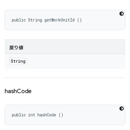
public String getWorkUnitId ()
戻り値
String
hash
Code
public int hashCode ()