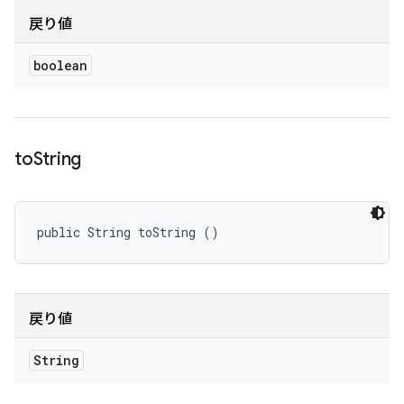
戻り値
boolean
to
String
public String toString ()
戻り値
String