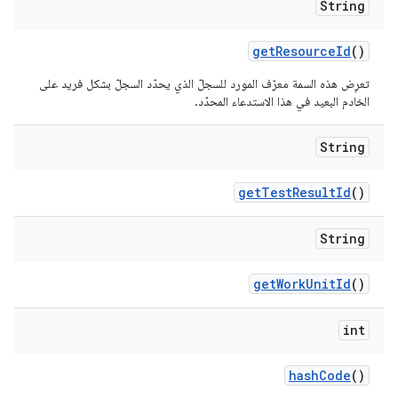
String
get
Resource
Id
()
تعرِض هذه السمة معرّف المورد للسجلّ الذي يحدّد السجلّ بشكل فريد على
الخادم البعيد في هذا الاستدعاء المحدّد.
String
get
Test
Result
Id
()
String
get
Work
Unit
Id
()
int
hash
Code
()