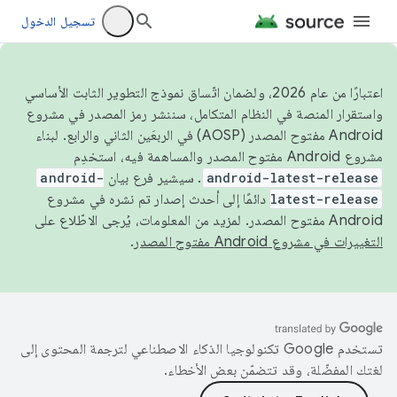
تسجيل الدخول
اعتبارًا من عام 2026، ولضمان اتّساق نموذج التطوير الثابت الأساسي
واستقرار المنصة في النظام المتكامل، سننشر رمز المصدر في مشروع
Android مفتوح المصدر (AOSP) في الربعَين الثاني والرابع. لبناء
مشروع Android مفتوح المصدر والمساهمة فيه، استخدِم
android-latest-release
. سيشير فرع بيان
android-
latest-release
دائمًا إلى أحدث إصدار تم نشره في مشروع
Android مفتوح المصدر. لمزيد من المعلومات، يُرجى الاطّلاع على
التغييرات في مشروع Android مفتوح المصدر
.
تستخدم Google تكنولوجيا الذكاء الاصطناعي لترجمة المحتوى إلى
لغتك المفضّلة، وقد تتضمّن بعض الأخطاء.