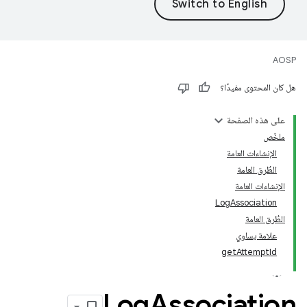
AOSP
هل كان المحتوى مفيدًا؟
على هذه الصفحة
ملخّص
الإنشاءات العامة
الطُرق العامة
الإنشاءات العامة
LogAssociation
الطُرق العامة
علامة يساوي
getAttemptId
Log
Association