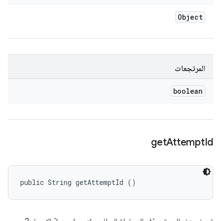
Object
المرتجعات
boolean
get
Attempt
Id
public String getAttemptId ()