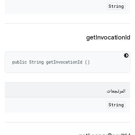
String
get
Invocation
Id
public String getInvocationId ()
المرتجعات
String