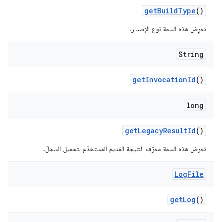
get
Build
Type
()
تعرِض هذه السمة نوع الإصدار.
String
get
Invocation
Id
()
long
get
Legacy
Result
Id
()
تعرض هذه السمة معرّف النتيجة القديم المستخدَم لتحميل السجلّ.
Log
File
get
Log
()