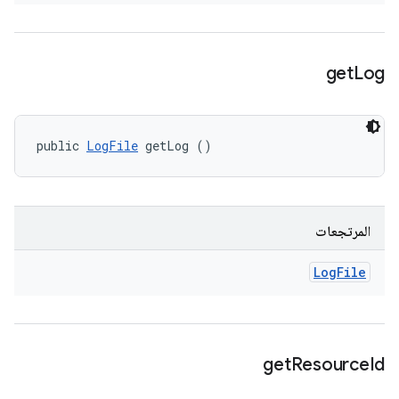
get
Log
public 
LogFile
 getLog ()
المرتجعات
Log
File
get
Resource
Id