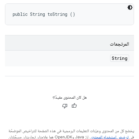
public String toString ()
المرتجعات
String
هل كان المحتوى مفيدًا؟
يخضع كل من المحتوى وعيّنات التعليمات البرمجية في هذه الصفحة للتراخيص الموضحّة
في
ترخيص استخدام المحتوى
. إنّ Java وOpenJDK هما علامتان تجاريتان مسجَّلتان