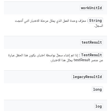
work
Unit
Id
String
: معرّف وحدة العمل الذي يمثّل مرحلة الاختبار التي أنتجت
السجلّ.
test
Result
Test
Result
: إذا تم إنشاء سجلّ بواسطة اختبار، يكون هذا الحقل عبارة
عن عنصر testResult يمثّل هذا الاختبار.
legacy
Result
Id
long
log