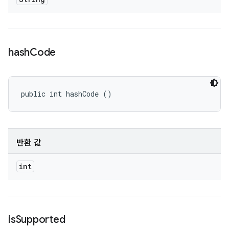
hash
Code
public int hashCode ()
반환 값
int
is
Supported