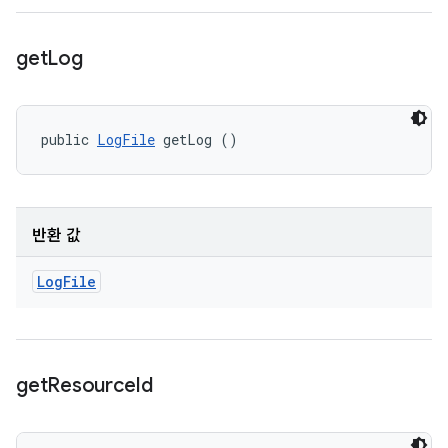
get
Log
public 
LogFile
 getLog ()
반환 값
Log
File
get
Resource
Id