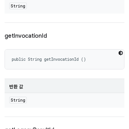
String
get
Invocation
Id
public String getInvocationId ()
반환 값
String