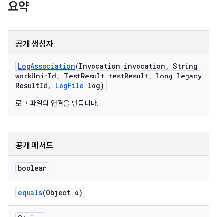
요약
공개 생성자
Log
Association
(Invocation invocation
,
String
work
Unit
Id
,
Test
Result test
Result
,
long legacy
Result
Id
,
Log
File
log)
로그 파일의 연결을 만듭니다.
공개 메서드
boolean
equals
(Object o)