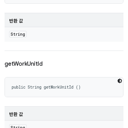
반환 값
String
get
Work
Unit
Id
public String getWorkUnitId ()
반환 값
String