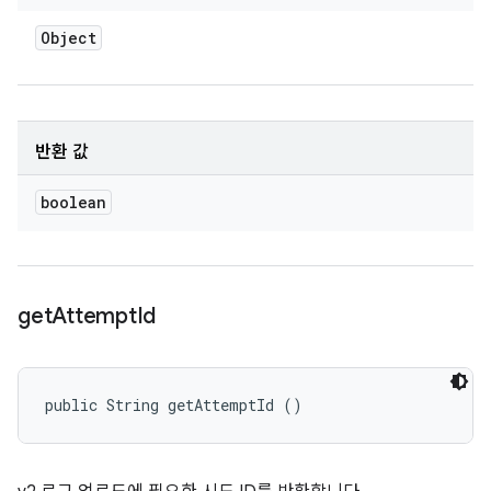
Object
반환 값
boolean
get
Attempt
Id
public String getAttemptId ()