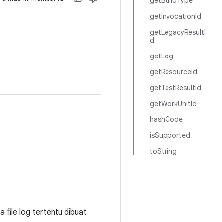
getBuildType
getInvocationId
getLegacyResultI
d
getLog
getResourceId
getTestResultId
getWorkUnitId
hashCode
isSupported
toString
 file log tertentu dibuat