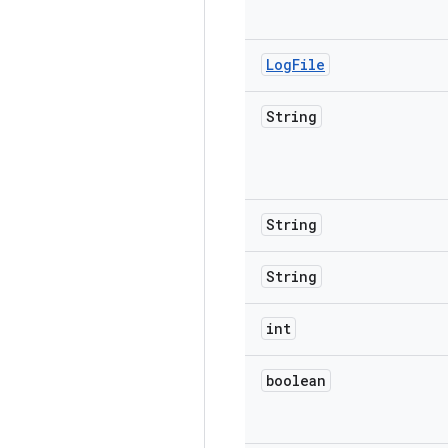
Log
File
String
String
String
int
boolean