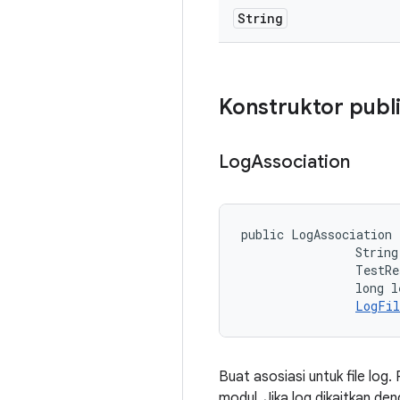
String
Konstruktor publ
Log
Association
public LogAssociation 
                String
                TestRe
                long l
LogFil
Buat asosiasi untuk file log.
modul. Jika log dikaitkan de