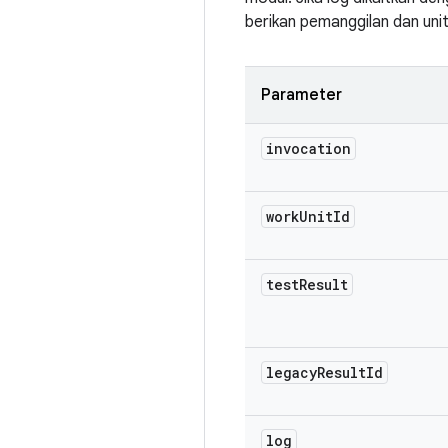
berikan pemanggilan dan unit
Parameter
invocation
work
Unit
Id
test
Result
legacy
Result
Id
log