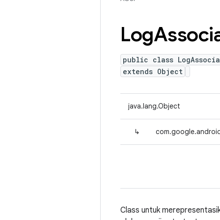
Log
Associ
public class LogAssocia
extends Object
java.lang.Object
↳
com.google.android
Class untuk merepresentasika