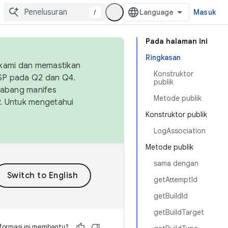
/
Masuk
Pada halaman ini
Ringkasan
 kami dan memastikan
Konstruktor
OSP pada Q2 dan Q4.
publik
Cabang manifes
Metode publik
SP. Untuk mengetahui
Konstruktor publik
LogAssociation
Metode publik
sama dengan
getAttemptId
getBuildId
getBuildTarget
formasi ini membantu?