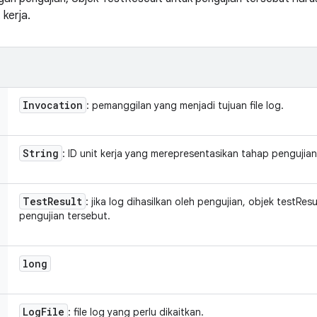
 kerja.
Invocation
: pemanggilan yang menjadi tujuan file log.
String
: ID unit kerja yang merepresentasikan tahap pengujia
Test
Result
: jika log dihasilkan oleh pengujian, objek testRe
pengujian tersebut.
long
Log
File
: file log yang perlu dikaitkan.