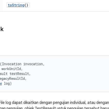
to
String
()
ik
(Invocation invocation, 

 workUnitId, 

sult testResult, 

egacyResultId, 

e
 log)
 File log dapat dikaitkan dengan pengujian individual, atau deng
ngan pengujian, objek TestReseult untuk pengujian tersebut harus