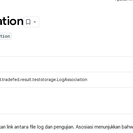
ation
tion
.tradefed.result.teststorage.LogAssociation
n link antara file log dan pengujian. Asosiasi menunjukkan bahwa