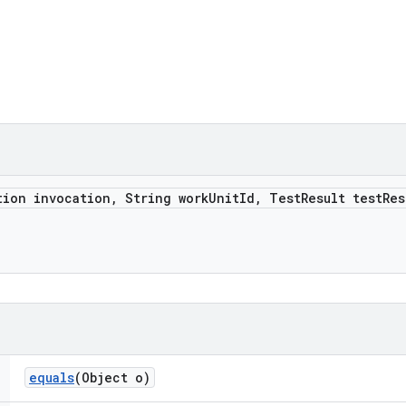
tion invocation
,
String work
Unit
Id
,
Test
Result test
Res
equals
(Object o)