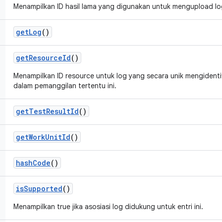
Menampilkan ID hasil lama yang digunakan untuk mengupload lo
get
Log
()
get
Resource
Id
()
Menampilkan ID resource untuk log yang secara unik mengidentifik
dalam pemanggilan tertentu ini.
get
Test
Result
Id
()
get
Work
Unit
Id
()
hash
Code
()
is
Supported
()
Menampilkan true jika asosiasi log didukung untuk entri ini.