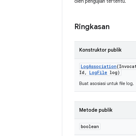
oleh pengujian tertentu.
Ringkasan
Konstruktor publik
Log
Association
(Invoca
Id
,
Log
File
log)
Buat asosiasi untuk file log.
Metode publik
boolean