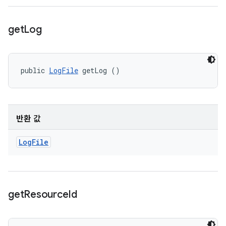
get
Log
public 
LogFile
 getLog ()
반환 값
Log
File
get
Resource
Id