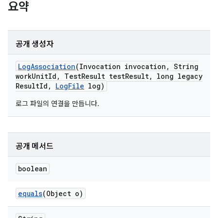
요약
공개 생성자
Log
Association
(Invocation invocation
,
String
work
Unit
Id
,
Test
Result test
Result
,
long legacy
Result
Id
,
Log
File
log)
로그 파일의 연결을 만듭니다.
공개 메서드
boolean
equals
(Object o)