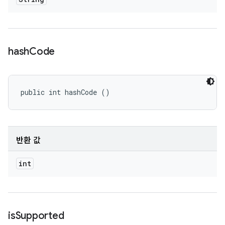
hash
Code
public int hashCode ()
반환 값
int
is
Supported