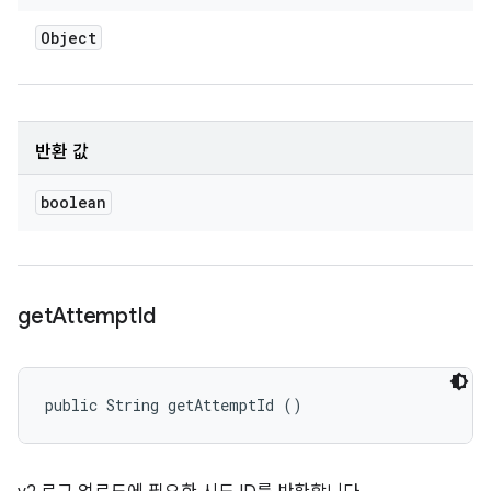
Object
반환 값
boolean
get
Attempt
Id
public String getAttemptId ()