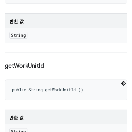
반환 값
String
get
Work
Unit
Id
public String getWorkUnitId ()
반환 값
String