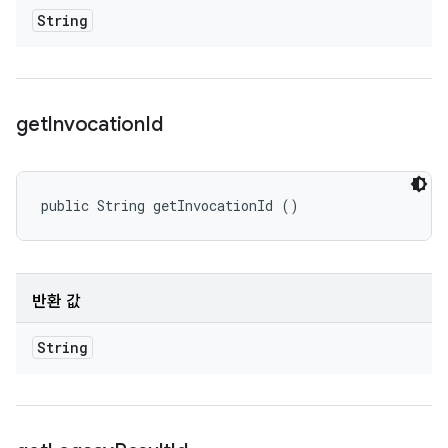
String
get
Invocation
Id
public String getInvocationId ()
반환 값
String