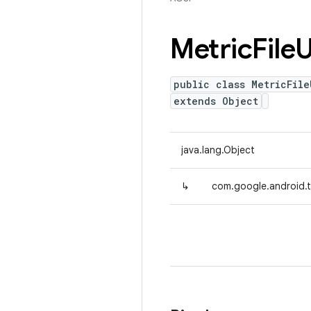
Metric
File
U
public class MetricFile
extends Object
java.lang.Object
↳
com.google.android.tr