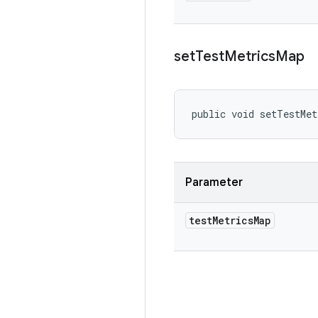
set
Test
Metrics
Map
public void setTestMet
Parameter
test
Metrics
Map