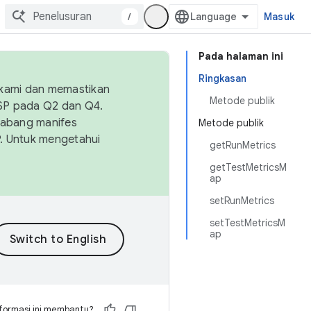
/
Masuk
Pada halaman ini
Ringkasan
 kami dan memastikan
Metode publik
OSP pada Q2 dan Q4.
Cabang manifes
Metode publik
SP. Untuk mengetahui
getRunMetrics
getTestMetricsM
ap
setRunMetrics
setTestMetricsM
ap
formasi ini membantu?