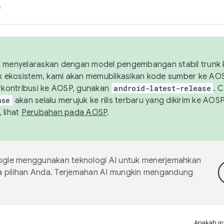
h
uk menyelaraskan dengan model pengembangan stabil trunk
tuk ekosistem, kami akan memublikasikan kode sumber ke A
kontribusi ke AOSP, gunakan
android-latest-release
. 
ase
akan selalu merujuk ke rilis terbaru yang dikirim ke AO
 lihat
Perubahan pada AOSP
.
gle menggunakan teknologi AI untuk menerjemahkan
a pilihan Anda. Terjemahan AI mungkin mengandung
Apakah in