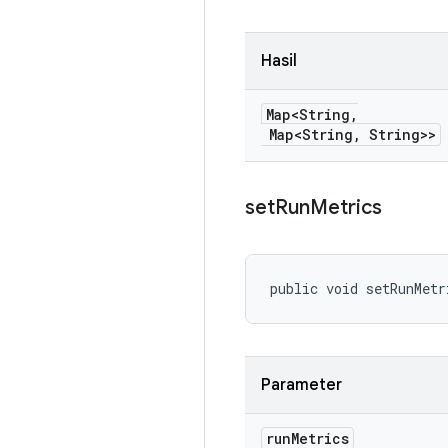
Hasil
Map<String
,
Map<String
,
String>>
set
Run
Metrics
public void setRunMetr
Parameter
run
Metrics