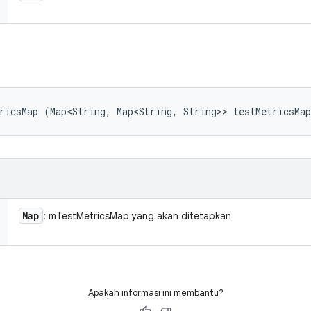
ricsMap (Map<String, Map<String, String>> testMetricsMa
Map
: mTestMetricsMap yang akan ditetapkan
Apakah informasi ini membantu?