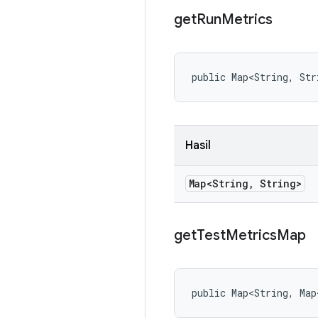
get
Run
Metrics
public Map<String, Str
Hasil
Map<String
,
String>
get
Test
Metrics
Map
public Map<String, Map