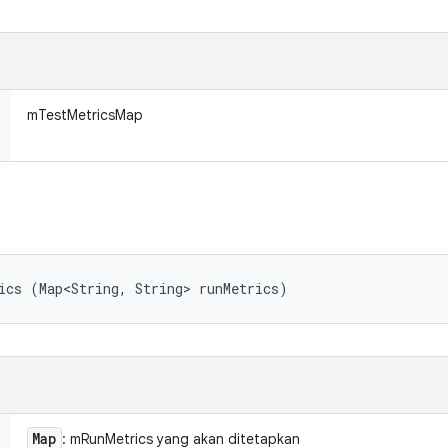
mTestMetricsMap
ics (Map<String, String> runMetrics)
Map
: mRunMetrics yang akan ditetapkan