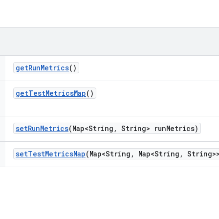
get
Run
Metrics
()
get
Test
Metrics
Map
()
set
Run
Metrics
(Map<String
,
String> run
Metrics)
set
Test
Metrics
Map
(Map<String
,
Map<String
,
String>>