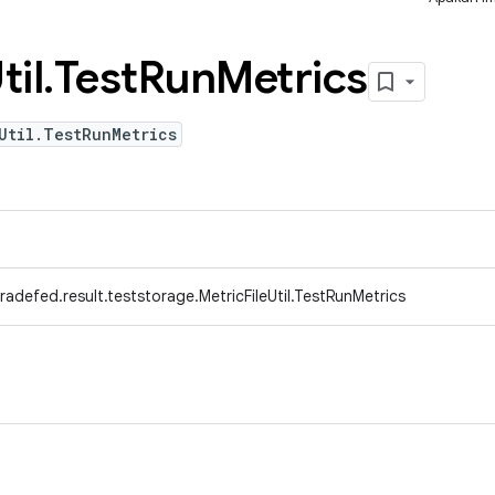
til
.
Test
Run
Metrics
Util.TestRunMetrics
adefed.result.teststorage.MetricFileUtil.TestRunMetrics