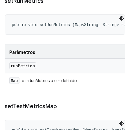
set
Run
Metrics
public void setRunMetrics (Map<String, String> run
Parâmetros
run
Metrics
Map
: o mRunMetrics a ser definido
set
Test
Metrics
Map
public void setTestMetricsMap (Map<String, Map<Str