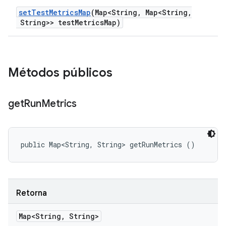
set
Test
Metrics
Map
(Map<String
,
Map<String
,
String>> test
Metrics
Map)
Métodos públicos
get
Run
Metrics
public Map<String, String> getRunMetrics ()
Retorna
Map<String
,
String>