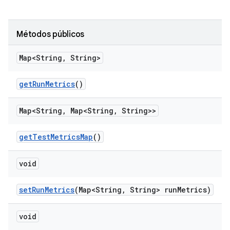
Métodos públicos
Map<String
,
String>
get
Run
Metrics
()
Map<String
,
Map<String
,
String>>
get
Test
Metrics
Map
()
void
set
Run
Metrics
(Map<String
,
String> run
Metrics)
void