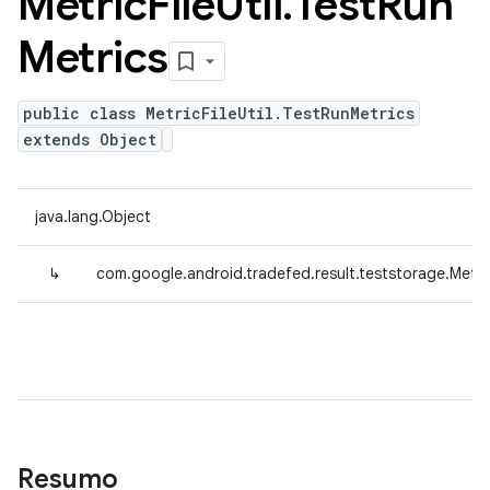
Metric
File
Util
.
Test
Run
Metrics
public class MetricFileUtil.TestRunMetrics
extends Object
java.lang.Object
↳
com.google.android.tradefed.result.teststorage.Metric
Resumo