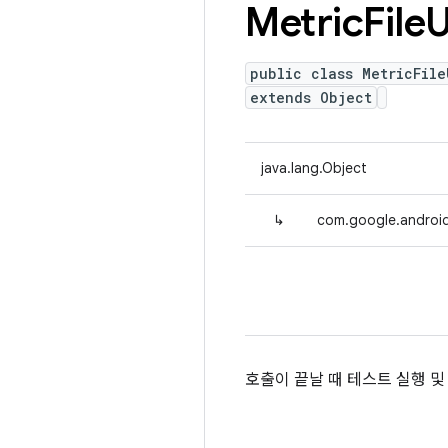
Metric
File
U
public class MetricFile
extends Object
java.lang.Object
↳
com.google.android.
호출이 끝날 때 테스트 실행 및