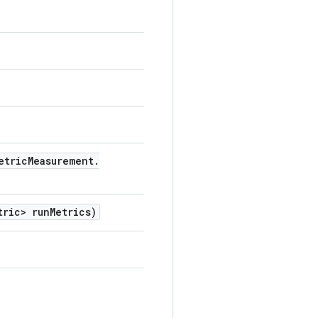
etric
Measurement
.
tric> run
Metrics)