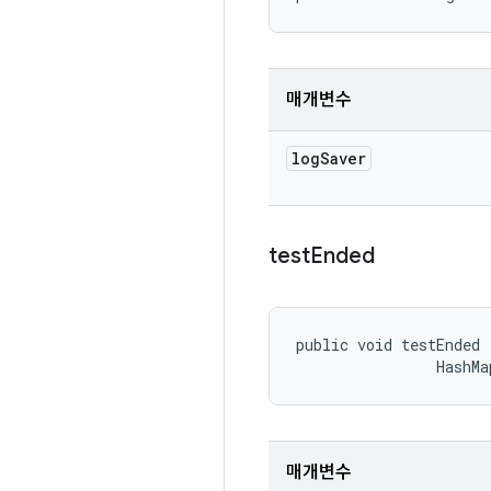
매개변수
log
Saver
test
Ended
public void testEnded 
                HashMa
매개변수