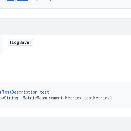
ILog
Saver
(
TestDescription
 test, 

p<String, MetricMeasurement.Metric> testMetrics)